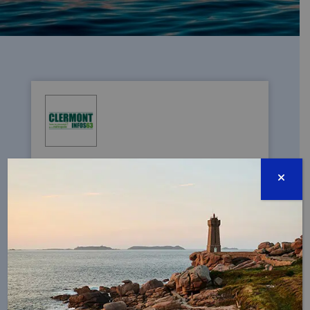
L’ASSOCIATION OSE RAMASSE 200 KILOS DE
DÉCHETS
28/05/2025 - Les forces vives de
l'association OSE (Organe de Sauvetage
Écologique), en partenariat avec la
Fondation de la Mer ont encore une fois
nettoyé plusieurs sites durant le premier
week-end du mois de mai.