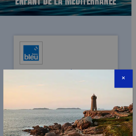
LA MER, ENTRE MYTHE, MÉMOIRE ET MENACE :
LE RÉCIT DE BORIS, JEUNE CHERCHEUR ET
ENFANT DE LA MÉDITERRANÉE
10/07/2025 - La Fondation de la Mer
décerne un prix à Boris Salvai pour ses
travaux sur les relations entre l'homme et
la mer, du XIVe au XVIe siècle, au temps de
Christophe Colomb et Magellan