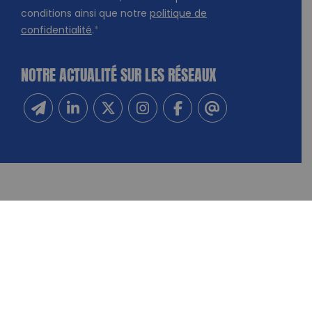
conditions ainsi que notre
politique de
confidentialité
.
*
NOTRE ACTUALITÉ SUR LES RÉSEAUX
Inscrivez-vous à notre newsletter
Suivez-nous sur Linkedin
Suivez-nous sur Twitter
Suivez-nous sur Instagram
Suivez-nous sur Facebook
Contactez-nous