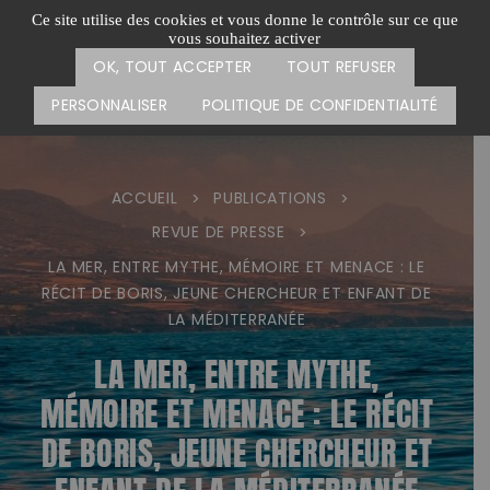
Passer
CARTE DES ACTIONS
FAIRE UN DON
Ce site utilise des cookies et vous donne le contrôle sur ce que
au
vous souhaitez activer
Menu
contenu
OK, TOUT ACCEPTER
TOUT REFUSER
PERSONNALISER
POLITIQUE DE CONFIDENTIALITÉ
ACCUEIL
PUBLICATIONS
>
>
REVUE DE PRESSE
>
LA MER, ENTRE MYTHE, MÉMOIRE ET MENACE : LE
RÉCIT DE BORIS, JEUNE CHERCHEUR ET ENFANT DE
LA MÉDITERRANÉE
LA MER, ENTRE MYTHE,
MÉMOIRE ET MENACE : LE RÉCIT
DE BORIS, JEUNE CHERCHEUR ET
ENFANT DE LA MÉDITERRANÉE