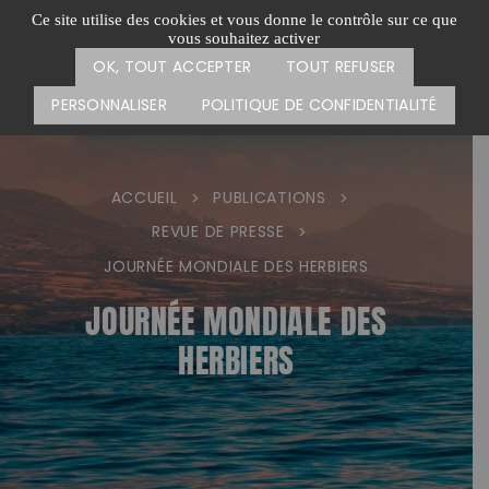
Passer
CARTE DES ACTIONS
FAIRE UN DON
Ce site utilise des cookies et vous donne le contrôle sur ce que
au
vous souhaitez activer
Menu
contenu
OK, TOUT ACCEPTER
TOUT REFUSER
PERSONNALISER
POLITIQUE DE CONFIDENTIALITÉ
ACCUEIL
PUBLICATIONS
>
>
REVUE DE PRESSE
>
JOURNÉE MONDIALE DES HERBIERS
JOURNÉE MONDIALE DES
HERBIERS