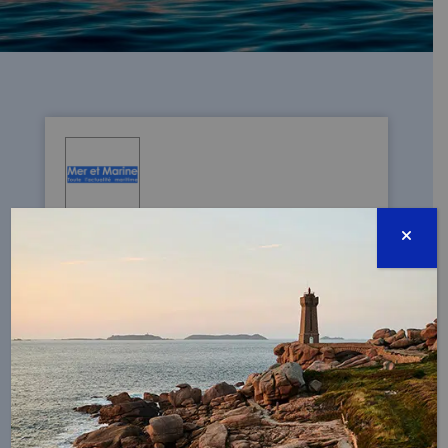
JOURNÉE MONDIALE DES HERBIERS
27/02/2026 - À l’approche du 1er mars -
Journée mondiale des herbiers marins, la
Fondation de la Mer lance l’alerte : ces «
prairies sous-marines » régressent à une
vitesse préoccupante.
LIRE