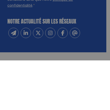
confidentialité
.
*
NOTRE ACTUALITÉ SUR LES RÉSEAUX
Inscrivez-vous à notre newsletter
Suivez-nous sur Linkedin
Suivez-nous sur Twitter
Suivez-nous sur Instagram
Suivez-nous sur Facebook
Contactez-nous
NOUS CONTACTER
FAIRE UN DON