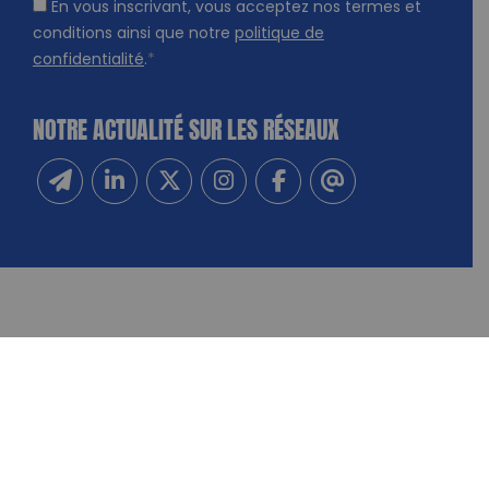
En vous inscrivant, vous acceptez nos termes et
conditions ainsi que notre
politique de
confidentialité
.
*
NOTRE ACTUALITÉ SUR LES RÉSEAUX
Inscrivez-vous à notre newsletter
Suivez-nous sur Linkedin
Suivez-nous sur Twitter
Suivez-nous sur Instagram
Suivez-nous sur Facebook
Contactez-nous