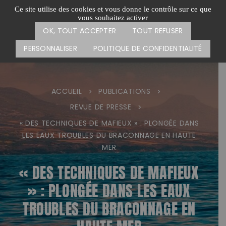
Passer
CARTE DES ACTIONS
FAIRE UN DON
Ce site utilise des cookies et vous donne le contrôle sur ce que
au
vous souhaitez activer
Menu
contenu
OK, TOUT ACCEPTER
TOUT REFUSER
PERSONNALISER
POLITIQUE DE CONFIDENTIALITÉ
ACCUEIL
PUBLICATIONS
>
>
REVUE DE PRESSE
>
« DES TECHNIQUES DE MAFIEUX » : PLONGÉE DANS
LES EAUX TROUBLES DU BRACONNAGE EN HAUTE
MER
« DES TECHNIQUES DE MAFIEUX
» : PLONGÉE DANS LES EAUX
TROUBLES DU BRACONNAGE EN
HAUTE MER