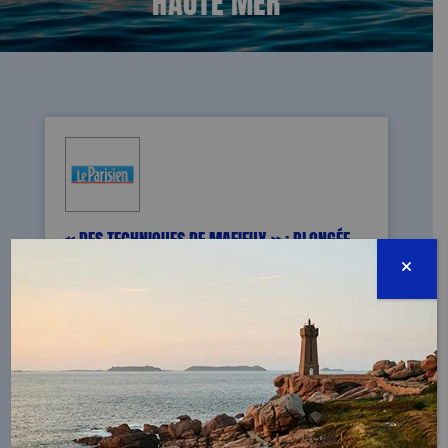
« DES TECHNIQUES DE MAFIEUX » : PLONGÉE
DANS LES EAUX TROUBLES DU BRACONNAGE EN
HAUTE MER
09/06/2025 - Quand on parle pêche
illégale, on imagine quelques rares
pêcheurs véreux à l’autre bout du monde.
Pas du tout : il s’agit d’un fléau bien huilé et
mondialisé.