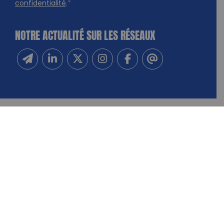
confidentialité
.
*
NOTRE ACTUALITÉ SUR LES RÉSEAUX
Inscrivez-vous à notre newsletter
Suivez-nous sur Linkedin
Suivez-nous sur Twitter
Suivez-nous sur Instagram
Suivez-nous sur Facebook
Contactez-nous
NOUS CONTACTER
FAIRE UN DON