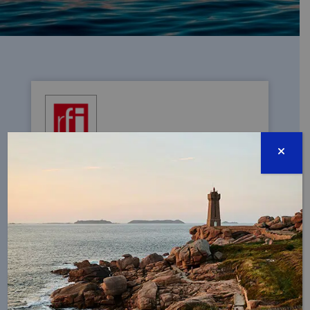
COMMENT PROTÉGER LE PATRIMOINE
CULTUREL DES OCÉANS?
27/03/2025 - La notion de patrimoine
culturel subaquatique a été reconnue et
discutée lors des négociations de l'AIFM.
ÉCOUTER