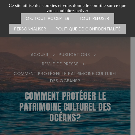
Passer
CARTE DES ACTIONS
FAIRE UN DON
Ce site utilise des cookies et vous donne le contrôle sur ce que
au
vous souhaitez activer
Menu
contenu
OK, TOUT ACCEPTER
TOUT REFUSER
PERSONNALISER
POLITIQUE DE CONFIDENTIALITÉ
ACCUEIL
PUBLICATIONS
>
>
REVUE DE PRESSE
>
COMMENT PROTÉGER LE PATRIMOINE CULTUREL
DES OCÉANS?
COMMENT PROTÉGER LE
PATRIMOINE CULTUREL DES
OCÉANS?