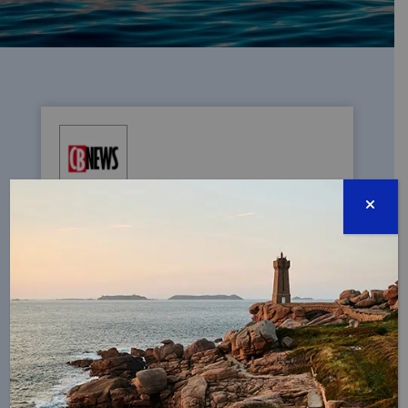
CB NEWS : APRÈS LES JEUX OLYMPIQUES,
C’EST LES ENJEUX OLYMPIQUES
11/06/2024 - Article de CB News sur la
campagne de la Fondation de la Mer avec
Creapills sur les Jeux Olympiques.
VOIR