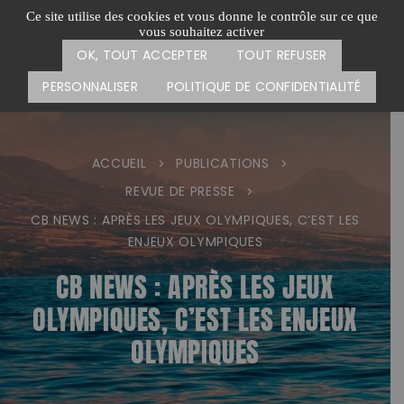
Passer
CARTE DES ACTIONS
FAIRE UN DON
Ce site utilise des cookies et vous donne le contrôle sur ce que
au
vous souhaitez activer
Menu
contenu
OK, TOUT ACCEPTER
TOUT REFUSER
PERSONNALISER
POLITIQUE DE CONFIDENTIALITÉ
ACCUEIL
PUBLICATIONS
>
>
REVUE DE PRESSE
>
CB NEWS : APRÈS LES JEUX OLYMPIQUES, C’EST LES
ENJEUX OLYMPIQUES
CB NEWS : APRÈS LES JEUX
OLYMPIQUES, C’EST LES ENJEUX
OLYMPIQUES