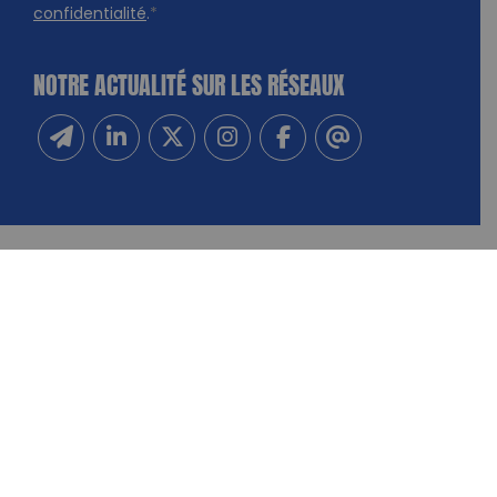
confidentialité
.
*
NOTRE ACTUALITÉ SUR LES RÉSEAUX
Inscrivez-vous à notre newsletter
Suivez-nous sur Linkedin
Suivez-nous sur Twitter
Suivez-nous sur Instagram
Suivez-nous sur Facebook
Contactez-nous
NOUS CONTACTER
FAIRE UN DON