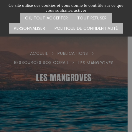
Passer
CARTE DES ACTIONS
FAIRE UN DON
Ce site utilise des cookies et vous donne le contrôle sur ce que
au
vous souhaitez activer
Menu
contenu
OK, TOUT ACCEPTER
TOUT REFUSER
PERSONNALISER
POLITIQUE DE CONFIDENTIALITÉ
ACCUEIL
PUBLICATIONS
>
>
RESSOURCES SOS CORAIL
>
LES MANGROVES
LES MANGROVES