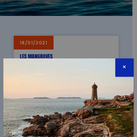
18/01/2021
LES MANGROVES
Dossier pédadogique réalisé par
Océanopolis Brest. Destiné aux classes
élémentaires, aux collèges et lycées ce
document a pour objectif d'apporter un
socle de connaissances pluridisciplinaire
sur cet écosystème. Photos
@Alexis.Rosenfeld
VOIR