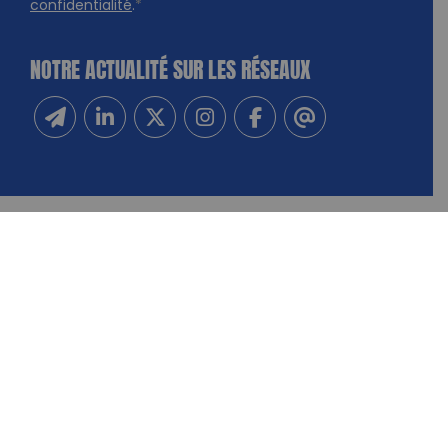
confidentialité
.
*
NOTRE ACTUALITÉ SUR LES RÉSEAUX
Inscrivez-vous à notre newsletter
Suivez-nous sur Linkedin
Suivez-nous sur Twitter
Suivez-nous sur Instagram
Suivez-nous sur Facebook
Contactez-nous
NOUS CONTACTER
FAIRE UN DON