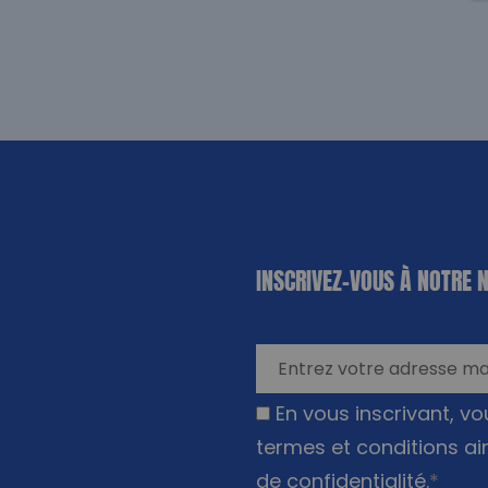
«
*
» indique
INSCRIVEZ-VOUS À NOTRE 
les champs
nécessaires
En vous inscrivant, v
termes et conditions ai
de confidentialité
.
*