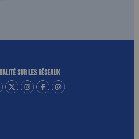
UALITÉ SUR LES RÉSEAUX
-vous à notre newsletter
vez-nous sur Linkedin
Suivez-nous sur Twitter
Suivez-nous sur Instagram
Suivez-nous sur Facebook
Contactez-nous