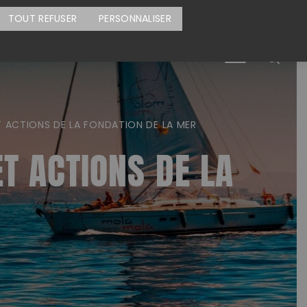
CARTE DES ACTIONS
FAIRE UN DON
TOUT REFUSER
PERSONNALISER
Menu
 ACTIONS DE LA FONDATION DE LA MER
T ACTIONS DE LA