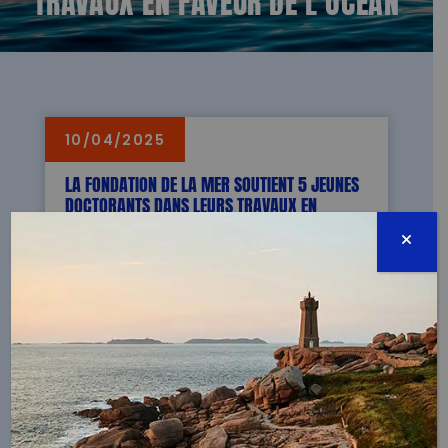
10/04/2025
LA FONDATION DE LA MER SOUTIENT 5 JEUNES
DOCTORANTS DANS LEURS TRAVAUX EN
FAVEUR DE L’OCÉAN
À Paris - le 10 avril, La Fondation de la Mer a
attribué ce matin une bourse de soutien à
5 jeunes doctorantes et doctorants pour
les aider dans la continuité de leur projet
derecherche, et les encourager dans leurs
travaux.