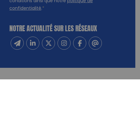
conditions ainsi que notre
politique de
confidentialité
.
*
NOTRE ACTUALITÉ SUR LES RÉSEAUX
Inscrivez-vous à notre newsletter
Suivez-nous sur Linkedin
Suivez-nous sur Twitter
Suivez-nous sur Instagram
Suivez-nous sur Facebook
Contactez-nous
NOUS CONTACTER
FAIRE UN DON