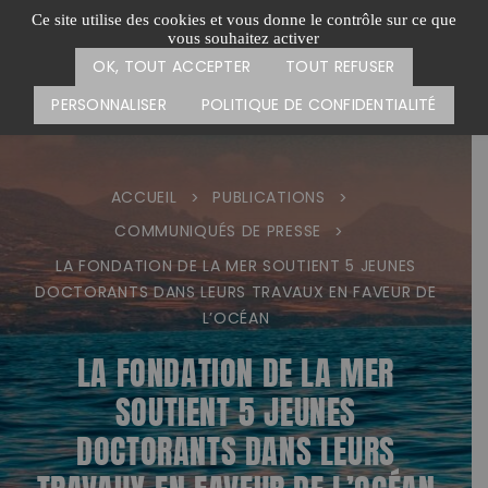
Passer
CARTE DES ACTIONS
FAIRE UN DON
Ce site utilise des cookies et vous donne le contrôle sur ce que
au
vous souhaitez activer
Menu
contenu
OK, TOUT ACCEPTER
TOUT REFUSER
PERSONNALISER
POLITIQUE DE CONFIDENTIALITÉ
ACCUEIL
PUBLICATIONS
>
>
COMMUNIQUÉS DE PRESSE
>
LA FONDATION DE LA MER SOUTIENT 5 JEUNES
DOCTORANTS DANS LEURS TRAVAUX EN FAVEUR DE
L’OCÉAN
LA FONDATION DE LA MER
SOUTIENT 5 JEUNES
DOCTORANTS DANS LEURS
TRAVAUX EN FAVEUR DE L’OCÉAN