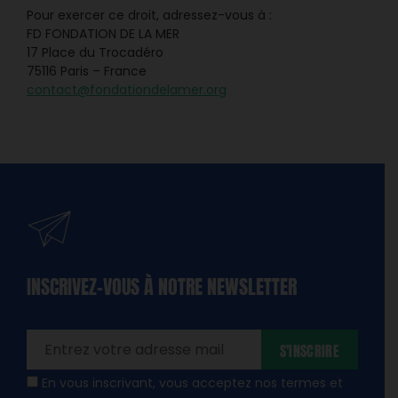
Pour exercer ce droit, adressez-vous à :
FD FONDATION DE LA MER
17 Place du Trocadéro
75116 Paris – France
contact@fondationdelamer.org
INSCRIVEZ-VOUS À NOTRE NEWSLETTER
dique
amps
ires
S'INSCRIRE
En vous inscrivant, vous acceptez nos termes et