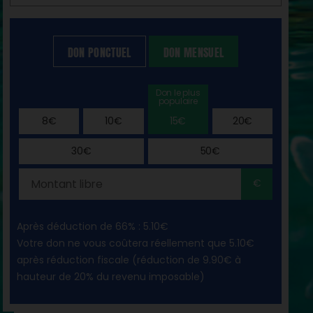
DON PONCTUEL
DON MENSUEL
8€
10€
15€
20€
30€
50€
€
Après déduction de 66% :
5.10€
Votre don ne vous coûtera réellement que
5.10€
après réduction fiscale (réduction de
9.90€
à
hauteur de 20% du revenu imposable)