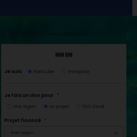
«
*
» indique les champs nécessaires
MON DON
Je suis
Particulier
Entreprise
Je fais un don pour
*
Une région
Un projet
SOS Corail
Projet financé
*
Anim’ lagon