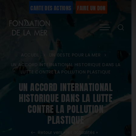
Passer
CARTE DES ACTIONS
FAIRE UN DON
au
Menu
contenu
ACCUEIL
UN GESTE POUR LA MER
>
>
UN ACCORD INTERNATIONAL HISTORIQUE DANS LA
LUTTE CONTRE LA POLLUTION PLASTIQUE
UN ACCORD INTERNATIONAL
HISTORIQUE DANS LA LUTTE
CONTRE LA POLLUTION
PLASTIQUE
Retour vers « les actualités »