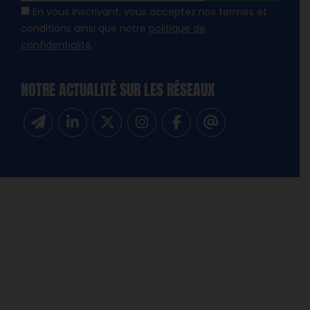
En vous inscrivant, vous acceptez nos termes et
conditions ainsi que notre
politique de
confidentialité
.
*
NOTRE ACTUALITÉ SUR LES RÉSEAUX
Inscrivez-vous à notre newsletter
Suivez-nous sur Linkedin
Suivez-nous sur Twitter
Suivez-nous sur Instagram
Suivez-nous sur Facebook
Contactez-nous