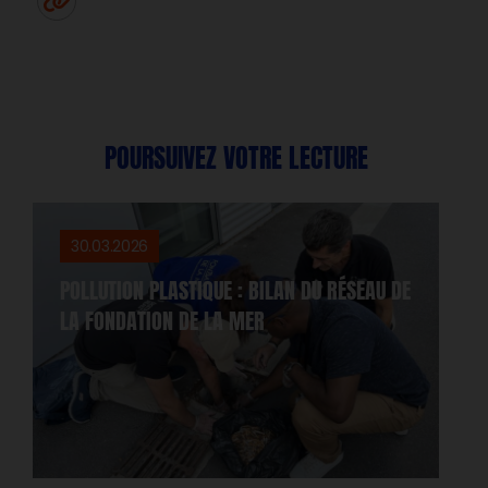
Twitter
un ami
Copy to clipboard
POURSUIVEZ VOTRE LECTURE
30.03.2026
POLLUTION PLASTIQUE : BILAN DU RÉSEAU DE
LA FONDATION DE LA MER