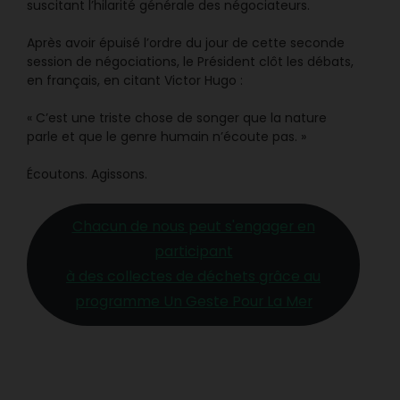
suscitant l’hilarité générale des négociateurs.
Après avoir épuisé l’ordre du jour de cette seconde
session de négociations, le Président clôt les débats,
en français, en citant Victor Hugo :
« C’est une triste chose de songer que la nature
parle et que le genre humain n’écoute pas. »
Écoutons. Agissons.
Chacun de nous peut s'engager en
participant
à des collectes de déchets grâce au
programme Un Geste Pour La Mer