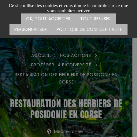
Passer
CARTE DES ACTIONS
FAIRE UN DON
Ce site utilise des cookies et vous donne le contrôle sur ce que
au
vous souhaitez activer
Menu
contenu
OK, TOUT ACCEPTER
TOUT REFUSER
PERSONNALISER
POLITIQUE DE CONFIDENTIALITÉ
ACCUEIL
NOS ACTIONS
>
>
PROTÉGER LA BIODIVERSITÉ
>
RESTAURATION DES HERBIERS DE POSIDONIE EN
CORSE
RESTAURATION DES HERBIERS DE
POSIDONIE EN CORSE
Mediterranée