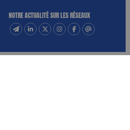
NOTRE ACTUALITÉ SUR LES RÉSEAUX
Inscrivez-vous à notre newsletter
Suivez-nous sur Linkedin
Suivez-nous sur Twitter
Suivez-nous sur Instagram
Suivez-nous sur Facebook
Contactez-nous
NOUS CONTACTER
FAIRE UN DON