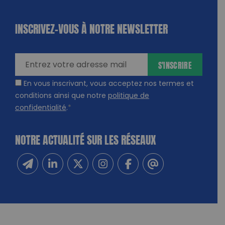
INSCRIVEZ-VOUS À NOTRE NEWSLETTER
dique
amps
ires
S'INSCRIRE
En vous inscrivant, vous acceptez nos termes et
conditions ainsi que notre
politique de
confidentialité
.
*
NOTRE ACTUALITÉ SUR LES RÉSEAUX
Inscrivez-vous à notre newsletter
Suivez-nous sur Linkedin
Suivez-nous sur Twitter
Suivez-nous sur Instagram
Suivez-nous sur Facebook
Contactez-nous