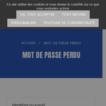
Passer
CARTE DES ACTIONS
FAIRE UN DON
Ce site utilise des cookies et vous donne le contrôle sur ce que
au
vous souhaitez activer
Menu
contenu
OK, TOUT ACCEPTER
TOUT REFUSER
PERSONNALISER
POLITIQUE DE CONFIDENTIALITÉ
ACCUEIL
>
MOT DE PASSE PERDU
MOT DE PASSE PERDU
Identifiant ou e-mail