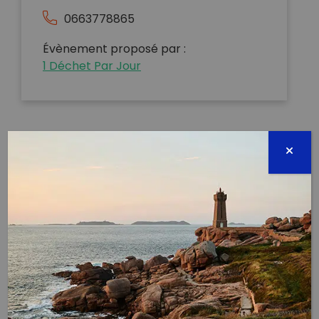
0663778865
Évènement proposé par :
1 Déchet Par Jour
A l’occasion du World CleanUP Day, l’association 1
Déchet Par Jour a décidé d’investir le site de
Corbières. Tous les marseillais et marseillaises savent
que moulon de déchets sont abandonnés.
Pour cette occasion nous avons décidé de tout mais
vraiment tout cleaner : Terre Mer et colline ! Ouai on
est comme ça chez 1DPJ
Côté mer, on n'a pas changé notre association de
winners : Mer Veille !