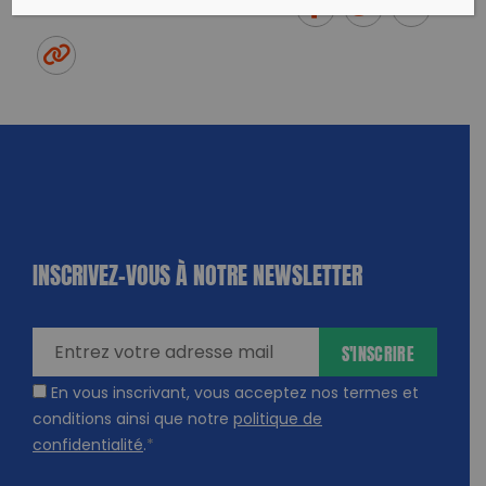
PARTAGER CET ARTICLE:
Partager sur Facebook
Partager sur
Envoyer à
Twitter
un ami
Copy to clipboard
INSCRIVEZ-VOUS À NOTRE NEWSLETTER
dique
amps
ires
S'INSCRIRE
En vous inscrivant, vous acceptez nos termes et
conditions ainsi que notre
politique de
confidentialité
.
*