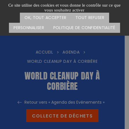
Passer
CARTE DES ACTIONS
FAIRE UN DON
Ce site utilise des cookies et vous donne le contrôle sur ce que
au
vous souhaitez activer
Menu
contenu
OK, TOUT ACCEPTER
TOUT REFUSER
PERSONNALISER
POLITIQUE DE CONFIDENTIALITÉ
ACCUEIL
AGENDA
>
>
WORLD CLEANUP DAY À CORBIÈRE
WORLD CLEANUP DAY À
CORBIÈRE
Retour vers « Agenda des Evénements »
COLLECTE DE DÉCHETS