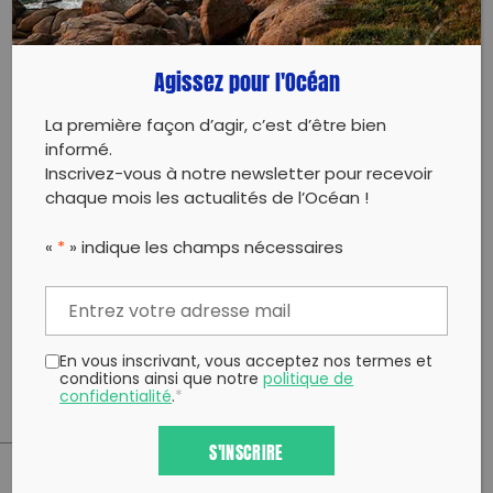
Côté colline des passionnés d'escalade auront la
lourde tâche de descendre les collines pour attraper
de justesse les déchets avant qu'ils ne tombent en
Agissez pour l'Océan
mer !
Le village durable est de retour ! Nous allons bientôt
La première façon d’agir, c’est d’être bien
te dévoiler qui seront nos exposants, ce que l'on
informé.
peut déjà te dire c'est que ça va être un truc de
Inscrivez-vous à notre newsletter pour recevoir
dingue !
chaque mois les actualités de l’Océan !
‍On terminera cette folle matinée par un buffet /
«
*
» indique les champs nécessaires
apéro !
Et comme on ne change pas une équipe qui gagne,
mais surtout qu'on aime vous gâter, on a prévus au
taquet de récompenses pour vous 🙂
En vous inscrivant, vous acceptez nos termes et
conditions ainsi que notre
politique de
confidentialité
.
*
S'INSCRIRE