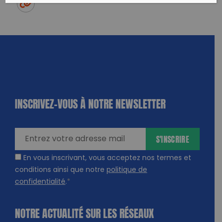
Twitter
un ami
Copy to clipboard
INSCRIVEZ-VOUS À NOTRE NEWSLETTER
dique
amps
ires
S'INSCRIRE
En vous inscrivant, vous acceptez nos termes et
conditions ainsi que notre
politique de
confidentialité
.
*
NOTRE ACTUALITÉ SUR LES RÉSEAUX