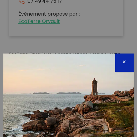
07 49 44 75 17
Évènement proposé par :
EcoTerre Orvault
EcoTerre Orvault vous donne rendez-vous pour une
action de ramassage de déchets dans le cadre du
World Cleanup Day, dans le quartier de la Cholière.
Rendez-vous donc à 10h30 devant la piscine
d'Orvault pour agir en faveur de l'environnement !
Quel est le but de cette journée ?
Mobiliser le plus grand nombre d’entre nous, nettoyer
les rues de nos villes de ses déchets sauvages,
sensibiliser tout un chacun aux gestes éco-
responsables ainsi qu’à la lutte contre la pollution,
dans une ambiance conviviale et festive.