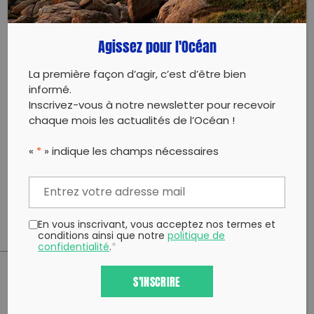
À l’échelle mondiale, c’est plus de 150 pays et
territoires qui participent à cette gigantesque
Agissez pour l'Océan
opération. Des ramassages de déchets sont
organisés aux quatre coins de la France (Drom-Com
La première façon d’agir, c’est d’être bien
compris). À titre d’exemple, des ramassages de
informé.
déchets étaient organisés en 2023 à Orvault, Saint-
Herblain, Nantes, Rezé…
Inscrivez-vous à notre newsletter pour recevoir
chaque mois les actualités de l’Océan !
Dès maintenant, bloquez la date dans votre
calendrier et mobilisez vos amis, votre famille, vos
«
*
» indique les champs nécessaires
collègues. Cette année, l’objectif est grand : 5% de la
population française doit se mobiliser, soit plus de 3
millions de personnes.
En vous inscrivant, vous acceptez nos termes et
conditions ainsi que notre
politique de
confidentialité
.
*
S'INSCRIRE
PARTAGER CET ARTICLE:
Partager sur Facebook
Partager sur
Envoyer à