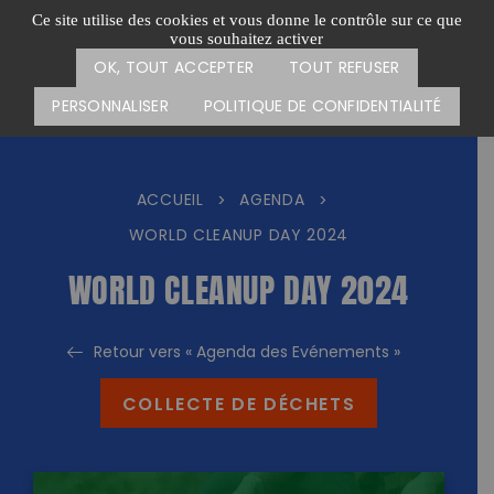
Passer
CARTE DES ACTIONS
FAIRE UN DON
Ce site utilise des cookies et vous donne le contrôle sur ce que
au
vous souhaitez activer
Menu
contenu
OK, TOUT ACCEPTER
TOUT REFUSER
PERSONNALISER
POLITIQUE DE CONFIDENTIALITÉ
ACCUEIL
AGENDA
>
>
WORLD CLEANUP DAY 2024
WORLD CLEANUP DAY 2024
Retour vers « Agenda des Evénements »
COLLECTE DE DÉCHETS