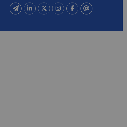
Inscrivez-vous à notre newsletter
Suivez-nous sur Linkedin
Suivez-nous sur Twitter
Suivez-nous sur Instagram
Suivez-nous sur Facebook
Contactez-nous