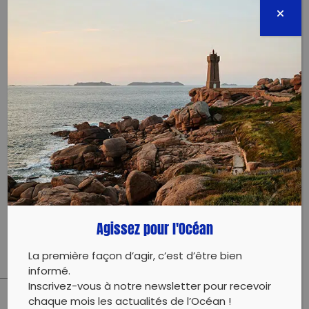
06300 NICE
17 septembre 2022 - 09:00 à 12:00
asso.bleugorgone@gmail.com
0688488938
Évènement proposé par :
Bleu Gorgone
Nettoyage terrestre et sous-marin le long de la
digue du port de Nice.
Agissez pour l'Océan
La première façon d’agir, c’est d’être bien
informé.
Inscrivez-vous à notre newsletter pour recevoir
chaque mois les actualités de l’Océan !