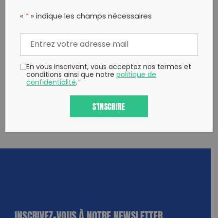
PARTAGER CET ARTICLE:
«
*
» indique les champs nécessaires
Partager sur Facebook
Partager sur
Envoyer à
Twitter
un ami
Copy to clipboard
En vous inscrivant, vous acceptez nos termes et
conditions ainsi que notre
politique de
confidentialité
.
*
S'INSCRIRE
INSCRIVEZ-VOUS À NOTRE NEWSLETTER
dique