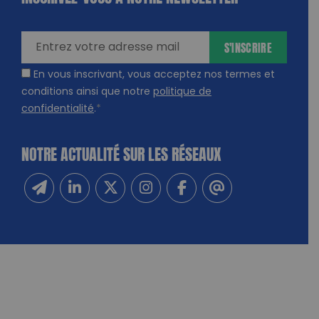
amps
ires
S'INSCRIRE
En vous inscrivant, vous acceptez nos termes et
conditions ainsi que notre
politique de
confidentialité
.
*
NOTRE ACTUALITÉ SUR LES RÉSEAUX
Inscrivez-vous à notre newsletter
Suivez-nous sur Linkedin
Suivez-nous sur Twitter
Suivez-nous sur Instagram
Suivez-nous sur Facebook
Contactez-nous