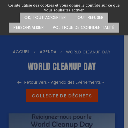
Passer
CARTE DES ACTIONS
FAIRE UN DON
Ce site utilise des cookies et vous donne le contrôle sur ce que
au
vous souhaitez activer
Menu
contenu
OK, TOUT ACCEPTER
TOUT REFUSER
PERSONNALISER
POLITIQUE DE CONFIDENTIALITÉ
ACCUEIL
AGENDA
>
>
WORLD CLEANUP DAY
WORLD CLEANUP DAY
Retour vers « Agenda des Evénements »
COLLECTE DE DÉCHETS