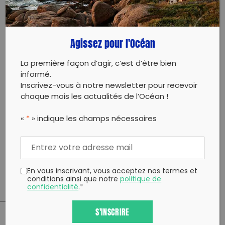
de la protection des océans, poser vos questions ou
tout simplement en apprendre davantage sur notre
mission.
Agissez pour l'Océan
Vous souhaitez agir concrètement ? Rejoignez-nous
pour une collecte de déchets et contribuez à
La première façon d’agir, c’est d’être bien
préserver les littoraux et les espaces naturels de
informé.
Porto. Ensemble, nous pouvons faire la différence !
Inscrivez-vous à notre newsletter pour recevoir
chaque mois les actualités de l’Océan !
Nous serons heureuses de vous accueillir, de discuter
avec vous et de partager nos engagements.
N’hésitez pas à venir nous rencontrer ou à partager
«
*
» indique les champs nécessaires
l’information autour de vous.
À très bientôt ! 🌊
Toute l'équipe SEA Plastics 2025
En vous inscrivant, vous acceptez nos termes et
conditions ainsi que notre
politique de
confidentialité
.
*
S'INSCRIRE