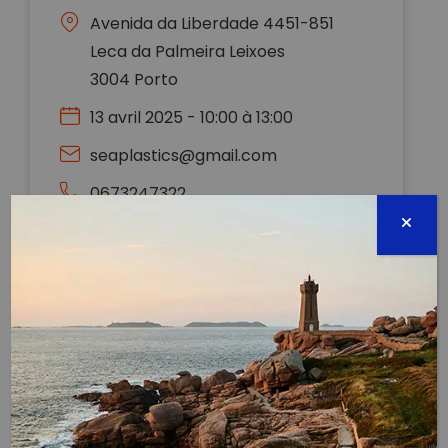
Avenida da Liberdade 4451-851
Leca da Palmeira Leixoes
3004 Porto
13 avril 2025 - 10:00 à 13:00
seaplastics@gmail.com
0673247322
Évènement proposé par :
SEA Plastics
Dans le cadre de notre expédition SEA Plastics 2025,
nous sommes ravies de faire escale à Porto au
PORTUGAL. Cette étape est l'occasion idéale pour
venir échanger avec nous sur nos actions en faveur