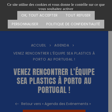
Passer
CARTE DES ACTIONS
FAIRE UN DON
Ce site utilise des cookies et vous donne le contrôle sur ce que
au
vous souhaitez activer
Menu
contenu
OK, TOUT ACCEPTER
TOUT REFUSER
PERSONNALISER
POLITIQUE DE CONFIDENTIALITÉ
ACCUEIL
AGENDA
>
>
VENEZ RENCONTRER L’ÉQUIPE SEA PLASTICS À
PORTO AU PORTUGAL !
VENEZ RENCONTRER L’ÉQUIPE
SEA PLASTICS À PORTO AU
PORTUGAL !
Retour vers « Agenda des Evénements »