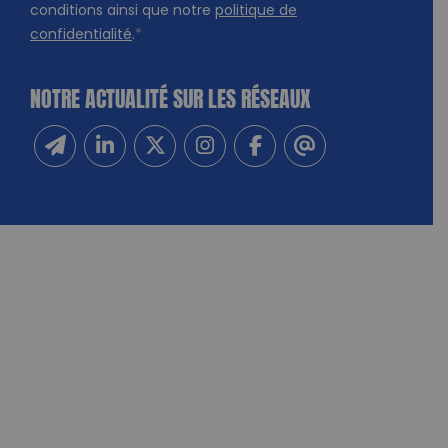
conditions ainsi que notre
politique de
confidentialité
.
*
NOTRE ACTUALITÉ SUR LES RÉSEAUX
Inscrivez-vous à notre newsletter
Suivez-nous sur Linkedin
Suivez-nous sur Twitter
Suivez-nous sur Instagram
Suivez-nous sur Facebook
Contactez-nous