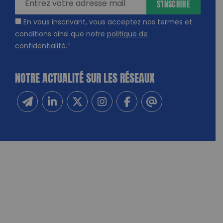
S'INSCRIRE
En vous inscrivant, vous acceptez nos termes et
conditions ainsi que notre
politique de
confidentialité
.
*
NOTRE ACTUALITÉ SUR LES RÉSEAUX
Inscrivez-vous à notre newsletter
Suivez-nous sur Linkedin
Suivez-nous sur Twitter
Suivez-nous sur Instagram
Suivez-nous sur Facebook
Contactez-nous