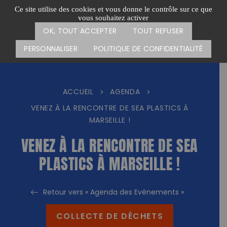
Passer
CARTE DES ACTIONS
FAIRE UN DON
Ce site utilise des cookies et vous donne le contrôle sur ce que
au
vous souhaitez activer
Menu
contenu
OK, TOUT ACCEPTER
TOUT REFUSER
PERSONNALISER
POLITIQUE DE CONFIDENTIALITÉ
ACCUEIL
AGENDA
>
>
VENEZ À LA RENCONTRE DE SEA PLASTICS À
MARSEILLE !
VENEZ À LA RENCONTRE DE SEA
PLASTICS À MARSEILLE !
Retour vers « Agenda des Evénements »
COLLECTE DE DÉCHETS