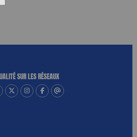
UALITÉ SUR LES RÉSEAUX
-vous à notre newsletter
vez-nous sur Linkedin
Suivez-nous sur Twitter
Suivez-nous sur Instagram
Suivez-nous sur Facebook
Contactez-nous