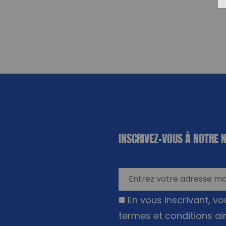
«
*
» indique
INSCRIVEZ-VOUS À NOTRE 
les champs
nécessaires
En vous inscrivant, v
termes et conditions ai