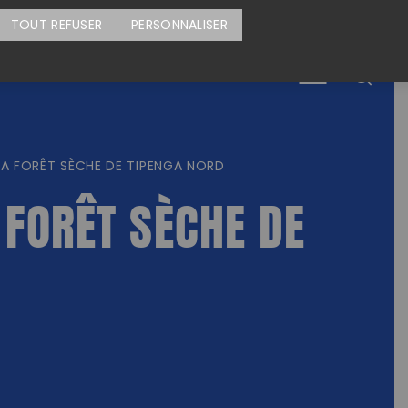
CARTE DES ACTIONS
FAIRE UN DON
TOUT REFUSER
PERSONNALISER
Menu
LA FORÊT SÈCHE DE TIPENGA NORD
 FORÊT SÈCHE DE