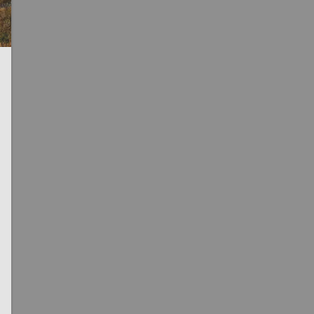
Partager sur Facebook
Partager sur Twitter
Envoyer à un ami
Copy to
clipboard