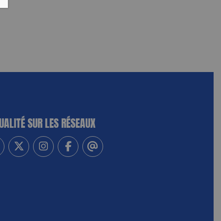
UALITÉ SUR LES RÉSEAUX
-vous à notre newsletter
vez-nous sur Linkedin
Suivez-nous sur Twitter
Suivez-nous sur Instagram
Suivez-nous sur Facebook
Contactez-nous