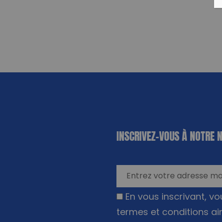
«
*
» indique
INSCRIVEZ-VOUS À NOTRE 
les champs
nécessaires
En vous inscrivant, v
termes et conditions ai