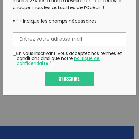
Inscrivez-vous à notre newsletter pour recevoir
chaque mois les actualités de l’Océan !
«
*
» indique les champs nécessaires
PARTAGER CET ARTICLE:
Partager sur Facebook
Partager sur
Envoyer à
Twitter
un ami
En vous inscrivant, vous acceptez nos termes et
Copy to clipboard
conditions ainsi que notre
politique de
confidentialité
.
*
S'INSCRIRE