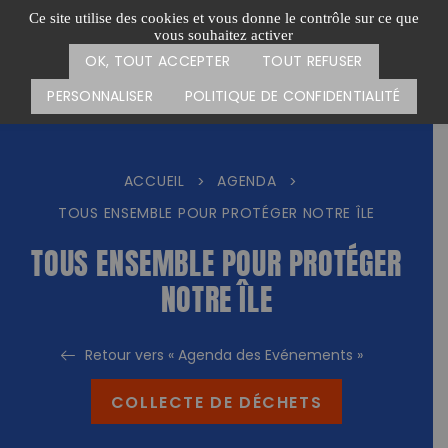
Passer
CARTE DES ACTIONS
FAIRE UN DON
Ce site utilise des cookies et vous donne le contrôle sur ce que
au
vous souhaitez activer
Menu
contenu
OK, TOUT ACCEPTER
TOUT REFUSER
PERSONNALISER
POLITIQUE DE CONFIDENTIALITÉ
ACCUEIL
AGENDA
>
>
TOUS ENSEMBLE POUR PROTÉGER NOTRE ÎLE
TOUS ENSEMBLE POUR PROTÉGER
NOTRE ÎLE
Retour vers « Agenda des Evénements »
COLLECTE DE DÉCHETS