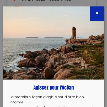
secretariat.mooreabiodiversite@gmail.comT
ensemble pour protéger notre île Plus de déta
des collectes sur la page Facebook dédiée Le
Bourdons de Moorea
68987280596
Évènement proposé par :
Moorea Biodiversité
Tous ensemble pour protéger notre île
Plus de détails sur le lieu et l’heure précise de
Agissez pour l'Océan
rendez-vous des collectes sur la page Facebook
dédiée
La première façon d’agir, c’est d’être bien
Les Bourdons de Moorea
informé.