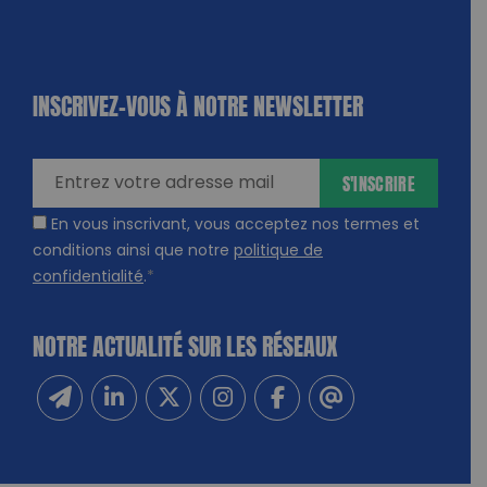
INSCRIVEZ-VOUS À NOTRE NEWSLETTER
dique
amps
ires
S'INSCRIRE
En vous inscrivant, vous acceptez nos termes et
conditions ainsi que notre
politique de
confidentialité
.
*
NOTRE ACTUALITÉ SUR LES RÉSEAUX
Inscrivez-vous à notre newsletter
Suivez-nous sur Linkedin
Suivez-nous sur Twitter
Suivez-nous sur Instagram
Suivez-nous sur Facebook
Contactez-nous