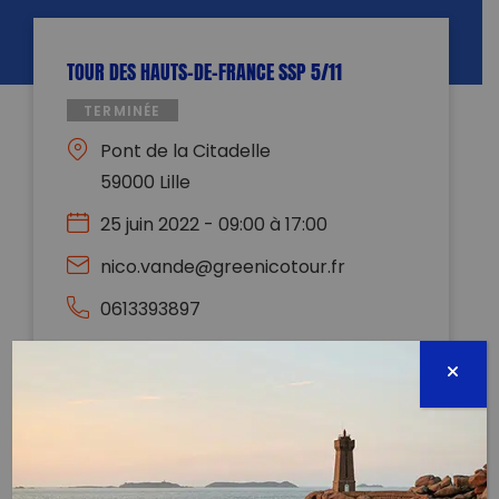
TOUR DES HAUTS-DE-FRANCE SSP 5/11
TERMINÉE
Pont de la Citadelle
59000 Lille
25 juin 2022 - 09:00 à 17:00
nico.vande@greenicotour.fr
0613393897
Évènement proposé par :
Uni-Vert Sport