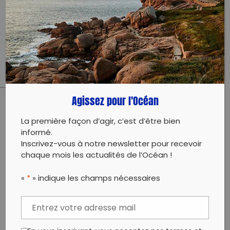
5 ème opération de notre Tour des Hauts-de-
France.
Évènement qui aura une grosse ampleur et qui aura
certainement lieu du mercredi 22.06 jusqu’au
dimanche 26.06.
Agissez pour l'Océan
PARTAGER CET ARTICLE:
La première façon d’agir, c’est d’être bien
Partager sur Facebook
Partager sur
Envoyer à
informé.
Twitter
un ami
Inscrivez-vous à notre newsletter pour recevoir
Copy to clipboard
chaque mois les actualités de l’Océan !
«
*
» indique les champs nécessaires