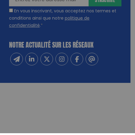
En vous inscrivant, vous acceptez nos termes et
conditions ainsi que notre
politique de
confidentialité
.
*
NOTRE ACTUALITÉ SUR LES RÉSEAUX
Inscrivez-vous à notre newsletter
Suivez-nous sur Linkedin
Suivez-nous sur Twitter
Suivez-nous sur Instagram
Suivez-nous sur Facebook
Contactez-nous