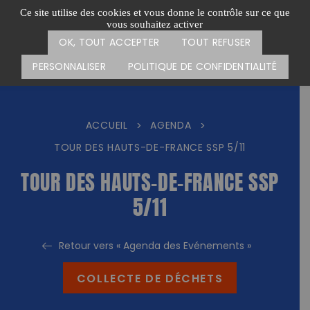
Passer
CARTE DES ACTIONS
FAIRE UN DON
Ce site utilise des cookies et vous donne le contrôle sur ce que
au
vous souhaitez activer
Menu
contenu
OK, TOUT ACCEPTER
TOUT REFUSER
PERSONNALISER
POLITIQUE DE CONFIDENTIALITÉ
ACCUEIL
AGENDA
>
>
TOUR DES HAUTS-DE-FRANCE SSP 5/11
TOUR DES HAUTS-DE-FRANCE SSP
5/11
Retour vers « Agenda des Evénements »
COLLECTE DE DÉCHETS