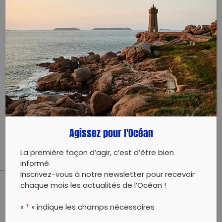
proposons observation et découverte respectueuses
des algues et de la vie associée, mais aussi jeux et
échanges sur le curieux monde de l’estran à marée
basse.
Au programme :
-Reconnaissance des algues de l’estran à marée
basse grâce au protocole de sciences participatives
BioLit
-Découverte des algues de la laisse de mer grâce au
protocole de sciences participatives ALAMER
Agissez pour l'Océan
-Ramassage de déchets sur la plage
La première façon d’agir, c’est d’être bien
informé.
Inscrivez-vous à notre newsletter pour recevoir
chaque mois les actualités de l’Océan !
PARTAGER CET ARTICLE:
«
*
» indique les champs nécessaires
Partager sur Facebook
Partager sur
Envoyer à