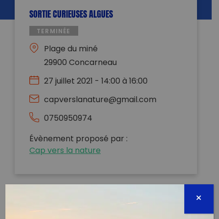
SORTIE CURIEUSES ALGUES
TERMINÉE
Plage du miné
29900 Concarneau
27 juillet 2021 - 14:00 à 16:00
capverslanature@gmail.com
0750950974
Évènement proposé par :
Cap vers la nature
Passez un bon moment en famille ou entre amis sur
le littoral lors de cette sortie nature où nous vous