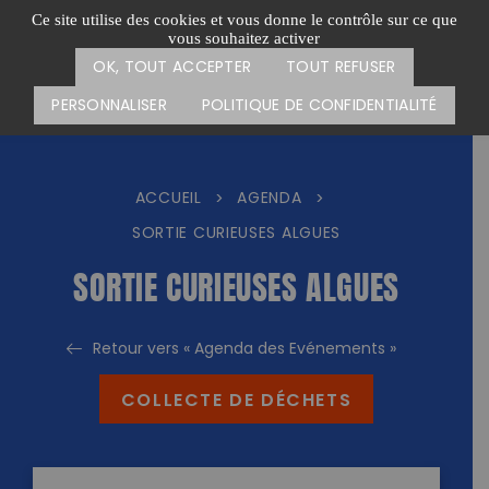
Passer
CARTE DES ACTIONS
FAIRE UN DON
Ce site utilise des cookies et vous donne le contrôle sur ce que
au
vous souhaitez activer
Menu
contenu
OK, TOUT ACCEPTER
TOUT REFUSER
PERSONNALISER
POLITIQUE DE CONFIDENTIALITÉ
ACCUEIL
AGENDA
>
>
SORTIE CURIEUSES ALGUES
SORTIE CURIEUSES ALGUES
Retour vers « Agenda des Evénements »
COLLECTE DE DÉCHETS