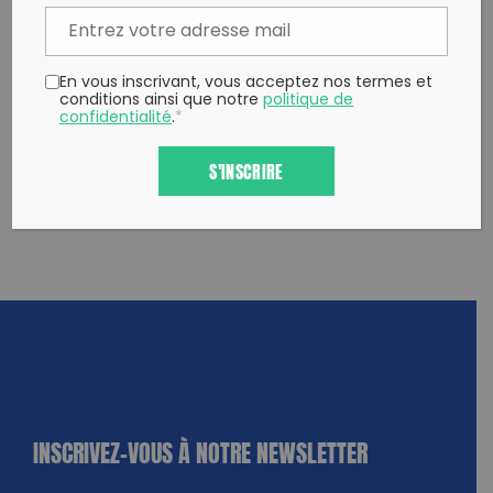
Twitter
un ami
Copy to clipboard
En vous inscrivant, vous acceptez nos termes et
conditions ainsi que notre
politique de
confidentialité
.
*
S'INSCRIRE
INSCRIVEZ-VOUS À NOTRE NEWSLETTER
dique
amps