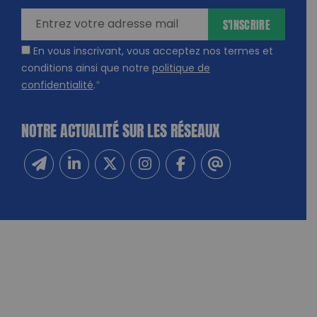
ires
S'INSCRIRE
En vous inscrivant, vous acceptez nos termes et
conditions ainsi que notre
politique de
confidentialité
.
*
NOTRE ACTUALITÉ SUR LES RÉSEAUX
Inscrivez-vous à notre newsletter
Suivez-nous sur Linkedin
Suivez-nous sur Twitter
Suivez-nous sur Instagram
Suivez-nous sur Facebook
Contactez-nous