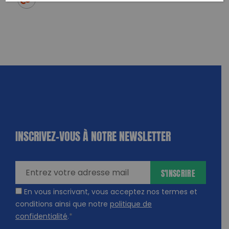
Twitter
un ami
Copy to clipboard
INSCRIVEZ-VOUS À NOTRE NEWSLETTER
dique
amps
ires
S'INSCRIRE
En vous inscrivant, vous acceptez nos termes et
conditions ainsi que notre
politique de
confidentialité
.
*