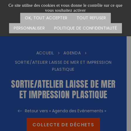
Passer
CARTE DES ACTIONS
FAIRE UN DON
Ce site utilise des cookies et vous donne le contrôle sur ce que
au
vous souhaitez activer
Menu
contenu
OK, TOUT ACCEPTER
TOUT REFUSER
PERSONNALISER
POLITIQUE DE CONFIDENTIALITÉ
ACCUEIL
AGENDA
>
>
SORTIE/ATELIER LAISSE DE MER ET IMPRESSION
PLASTIQUE
SORTIE/ATELIER LAISSE DE MER
ET IMPRESSION PLASTIQUE
Retour vers « Agenda des Evénements »
COLLECTE DE DÉCHETS