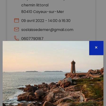
chemin littoral
80410 Cayeux-sur-Mer
09 avril 2022 - 14:00 à 16:30
soslaissedemer@gmail.com
0607790187
Évènement proposé par :
SOS laisse de mer
A partir de 7 ans.
Groupe de 15 personnes, adultes et enfants
Circuit d’1 km environ
L’activité démarre au bord de la mer avec une sortie
sensibilisation sur la plage. Il s’agira de découvrir la