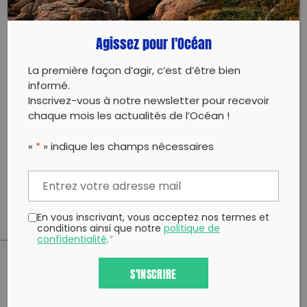
laisse de mer, ses éléments constitutifs et d’aborder
quantité de notions qui lui sont intimement liées :
Agissez pour l'Océan
bassins versants, cycle de l’eau, océan mondial,
gyres, cordon dunaire, biotope, et bien sûr pollution.
La première façon d’agir, c’est d’être bien
De retour à l’atelier, les participants découvriront une
informé.
technique très originale qui permet d’imprimer les
Inscrivez-vous à notre newsletter pour recevoir
sacs plastiques et réaliseront simplement de
chaque mois les actualités de l’Océan !
magnifiques compositions.
«
*
» indique les champs nécessaires
Inscription obligatoire sur le site du festival de
l’oiseau et de la nature à partir du 1er février :
https://www.festival-oiseau-nature.com/
En vous inscrivant, vous acceptez nos termes et
conditions ainsi que notre
politique de
confidentialité
.
*
S'INSCRIRE
PARTAGER CET ARTICLE:
Partager sur Facebook
Partager sur
Envoyer à