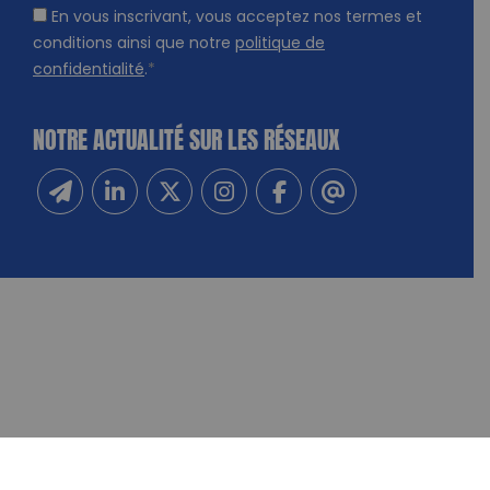
En vous inscrivant, vous acceptez nos termes et
conditions ainsi que notre
politique de
confidentialité
.
*
NOTRE ACTUALITÉ SUR LES RÉSEAUX
Inscrivez-vous à notre newsletter
Suivez-nous sur Linkedin
Suivez-nous sur Twitter
Suivez-nous sur Instagram
Suivez-nous sur Facebook
Contactez-nous