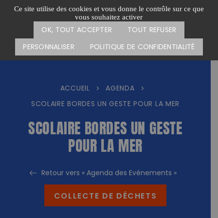
Passer
CARTE DES ACTIONS
FAIRE UN DON
Ce site utilise des cookies et vous donne le contrôle sur ce que
au
vous souhaitez activer
Menu
contenu
OK, TOUT ACCEPTER
TOUT REFUSER
PERSONNALISER
POLITIQUE DE CONFIDENTIALITÉ
ACCUEIL
AGENDA
>
>
SCOLAIRE BORDES UN GESTE POUR LA MER
SCOLAIRE BORDES UN GESTE
POUR LA MER
Retour vers « Agenda des Evénements »
COLLECTE DE DÉCHETS