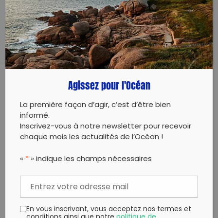
collecte organisée avec des scolaires dans le cadre
d’un projet autour des plastiques
Agissez pour l'Océan
PARTAGER CET ARTICLE:
Partager sur Facebook
Partager sur
Envoyer à
La première façon d’agir, c’est d’être bien
Twitter
un ami
informé.
Copy to clipboard
Inscrivez-vous à notre newsletter pour recevoir
chaque mois les actualités de l’Océan !
«
*
» indique les champs nécessaires
En vous inscrivant, vous acceptez nos termes et
conditions ainsi que notre
politique de