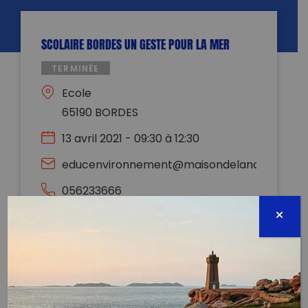
SCOLAIRE BORDES UN GESTE POUR LA MER
TERMINÉE
Ecole
65190 BORDES
13 avril 2021 - 09:30 à 12:30
educenvironnement@maisondelanature65.
056233666
Évènement proposé par :
Maison de lanature et environnement
65