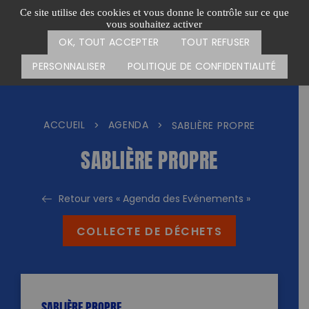
Passer
CARTE DES ACTIONS
FAIRE UN DON
Ce site utilise des cookies et vous donne le contrôle sur ce que
au
vous souhaitez activer
Menu
contenu
OK, TOUT ACCEPTER
TOUT REFUSER
PERSONNALISER
POLITIQUE DE CONFIDENTIALITÉ
ACCUEIL
AGENDA
>
>
SABLIÈRE PROPRE
SABLIÈRE PROPRE
Retour vers « Agenda des Evénements »
COLLECTE DE DÉCHETS
SABLIÈRE PROPRE