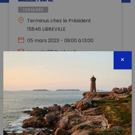
TERMINÉE
Terminus chez le Président
15846 LIBREVILLE
05 mars 2023 - 09:00 à 13:00
coconto02@yahoo.fr
0024174360043
Évènement proposé par :
La LEGION BLEUE
PARTAGER CET ARTICLE:
Partager sur Facebook
Partager sur
Envoyer à
Twitter
un ami