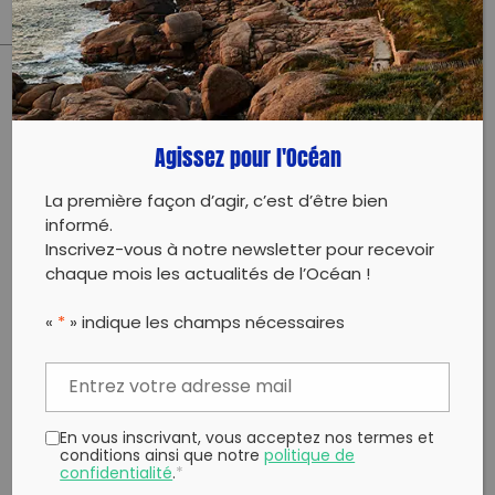
PARTAGER CET ARTICLE:
Partager sur Facebook
Partager sur
Envoyer à
Agissez pour l'Océan
Twitter
un ami
Copy to clipboard
La première façon d’agir, c’est d’être bien
informé.
Inscrivez-vous à notre newsletter pour recevoir
chaque mois les actualités de l’Océan !
«
*
» indique les champs nécessaires
En vous inscrivant, vous acceptez nos termes et
conditions ainsi que notre
politique de
confidentialité
.
*