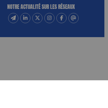
NOTRE ACTUALITÉ SUR LES RÉSEAUX
Inscrivez-vous à notre newsletter
Suivez-nous sur Linkedin
Suivez-nous sur Twitter
Suivez-nous sur Instagram
Suivez-nous sur Facebook
Contactez-nous