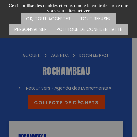
Passer
CARTE DES ACTIONS
FAIRE UN DON
Ce site utilise des cookies et vous donne le contrôle sur ce que
au
vous souhaitez activer
Menu
contenu
OK, TOUT ACCEPTER
TOUT REFUSER
PERSONNALISER
POLITIQUE DE CONFIDENTIALITÉ
ACCUEIL
AGENDA
>
>
ROCHAMBEAU
ROCHAMBEAU
Retour vers « Agenda des Evénements »
COLLECTE DE DÉCHETS
ROCHAMBEAU