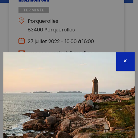
TERMINÉE
Porquerolles
83400 Porquerolles
27 juillet 2022 - 10:00 à 16:00
weoceanproject@gmail.com
0781789456
Évènement proposé par :
WeOcean
PARTAGER CET ARTICLE:
Partager sur Facebook
Partager sur
Envoyer à
Twitter
un ami