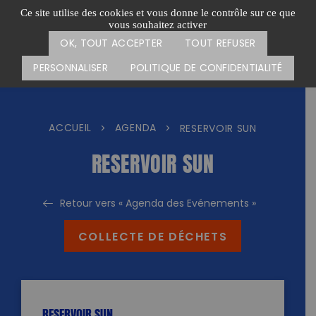
Passer
CARTE DES ACTIONS
FAIRE UN DON
Ce site utilise des cookies et vous donne le contrôle sur ce que
au
vous souhaitez activer
Menu
contenu
OK, TOUT ACCEPTER
TOUT REFUSER
PERSONNALISER
POLITIQUE DE CONFIDENTIALITÉ
ACCUEIL
AGENDA
>
>
RESERVOIR SUN
RESERVOIR SUN
Retour vers « Agenda des Evénements »
COLLECTE DE DÉCHETS
RESERVOIR SUN