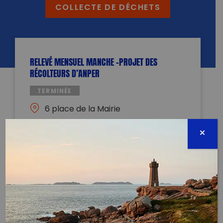
COLLECTE DE DÉCHETS
RELEVÉ MENSUEL MANCHE -PROJET DES
RÉCOLTEURS D’ANPER
TERMINÉE
6 place de la Mairie
50750 Sainte-Suzanne-sur-Vire
03 juin 2021 - 09:00 à 12:00
anper.tos@gmail.com
0625915517
Évènement proposé par :
Association Nationale pour la