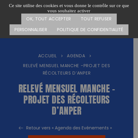
Passer
CARTE DES ACTIONS
FAIRE UN DON
Ce site utilise des cookies et vous donne le contrôle sur ce que
au
vous souhaitez activer
Menu
contenu
OK, TOUT ACCEPTER
TOUT REFUSER
PERSONNALISER
POLITIQUE DE CONFIDENTIALITÉ
ACCUEIL
AGENDA
>
>
RELEVÉ MENSUEL MANCHE -PROJET DES
RÉCOLTEURS D’ANPER
RELEVÉ MENSUEL MANCHE -
PROJET DES RÉCOLTEURS
D’ANPER
Retour vers « Agenda des Evénements »