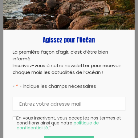
Protection des Eaux et Rivières -TOS
PARTAGER CET ARTICLE:
Agissez pour l'Océan
Partager sur Facebook
Partager sur
Envoyer à
Twitter
un ami
La première façon d’agir, c’est d’être bien
Copy to clipboard
informé.
Inscrivez-vous à notre newsletter pour recevoir
chaque mois les actualités de l’Océan !
«
*
» indique les champs nécessaires
En vous inscrivant, vous acceptez nos termes et
conditions ainsi que notre
politique de
confidentialité
.
*