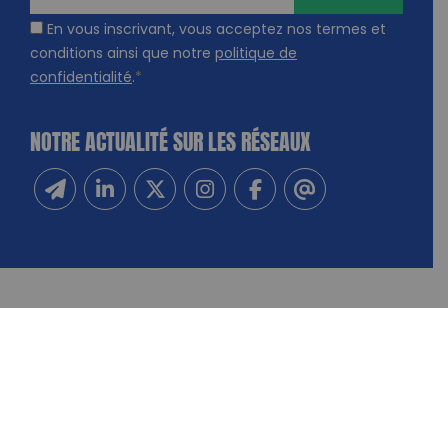
En vous inscrivant, vous acceptez nos termes et
conditions ainsi que notre
politique de
confidentialité
.
*
NOTRE ACTUALITÉ SUR LES RÉSEAUX
Inscrivez-vous à notre newsletter
Suivez-nous sur Linkedin
Suivez-nous sur Twitter
Suivez-nous sur Instagram
Suivez-nous sur Facebook
Contactez-nous