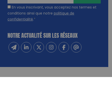
En vous inscrivant, vous acceptez nos termes et
conditions ainsi que notre
politique de
confidentialité
.
*
NOTRE ACTUALITÉ SUR LES RÉSEAUX
Inscrivez-vous à notre newsletter
Suivez-nous sur Linkedin
Suivez-nous sur Twitter
Suivez-nous sur Instagram
Suivez-nous sur Facebook
Contactez-nous