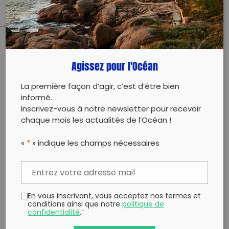
Protection des Eaux et Rivières -TOS
PARTAGER CET ARTICLE:
Agissez pour l'Océan
Partager sur Facebook
Partager sur
Envoyer à
Twitter
un ami
La première façon d’agir, c’est d’être bien
Copy to clipboard
informé.
Inscrivez-vous à notre newsletter pour recevoir
chaque mois les actualités de l’Océan !
«
*
» indique les champs nécessaires
En vous inscrivant, vous acceptez nos termes et
conditions ainsi que notre
politique de
confidentialité
.
*