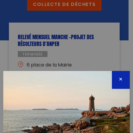
COLLECTE DE DÉCHETS
RELEVÉ MENSUEL MANCHE -PROJET DES
RÉCOLTEURS D’ANPER
TERMINÉE
6 place de la Mairie
50750 Sainte-Suzanne-sur-Vire
01 novembre 2021 - 09:00 à 12:30
anper.tos@gmail.com
0625915517
Évènement proposé par :
Association Nationale pour la