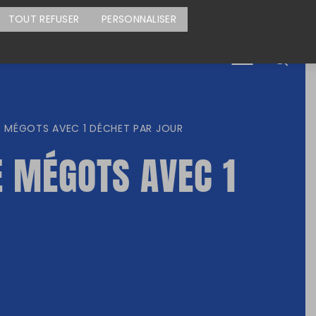
CARTE DES ACTIONS
FAIRE UN DON
TOUT REFUSER
PERSONNALISER
Menu
 MÉGOTS AVEC 1 DÉCHET PAR JOUR
 MÉGOTS AVEC 1