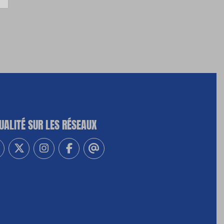
UALITÉ SUR LES RÉSEAUX
-vous à notre newsletter
vez-nous sur Linkedin
Suivez-nous sur Twitter
Suivez-nous sur Instagram
Suivez-nous sur Facebook
Contactez-nous