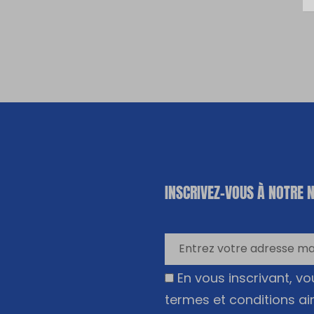
«
*
» indique
INSCRIVEZ-VOUS À NOTRE 
les champs
nécessaires
En vous inscrivant, v
termes et conditions ai