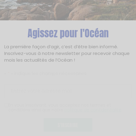
Agissez pour l'Océan
La première façon d’agir, c’est d’être bien informé.
Inscrivez-vous à notre newsletter pour recevoir chaque
mois les actualités de l’Océan !
«
*
» indique les champs nécessaires
En vous inscrivant, vous acceptez nos termes et
conditions ainsi que notre
politique de confidentialité
.
*
S'INSCRIRE