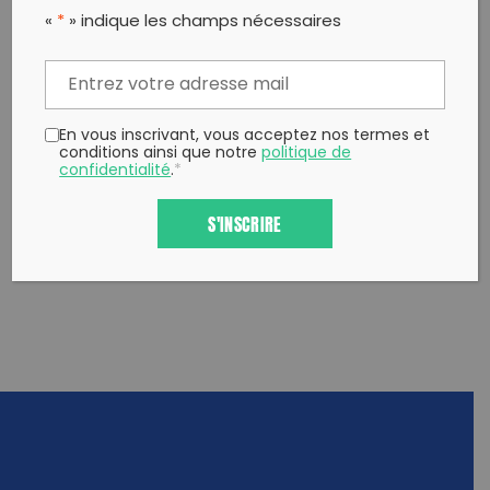
Partager sur Facebook
Partager sur
Envoyer à
«
*
» indique les champs nécessaires
Twitter
un ami
Copy to clipboard
En vous inscrivant, vous acceptez nos termes et
conditions ainsi que notre
politique de
confidentialité
.
*
S'INSCRIRE