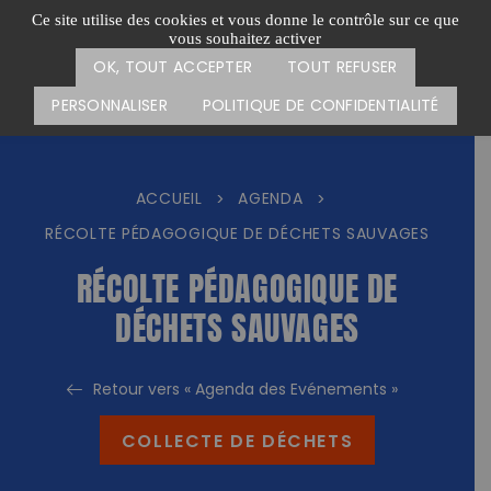
Passer
CARTE DES ACTIONS
FAIRE UN DON
Ce site utilise des cookies et vous donne le contrôle sur ce que
au
vous souhaitez activer
Menu
contenu
OK, TOUT ACCEPTER
TOUT REFUSER
PERSONNALISER
POLITIQUE DE CONFIDENTIALITÉ
ACCUEIL
AGENDA
>
>
RÉCOLTE PÉDAGOGIQUE DE DÉCHETS SAUVAGES
RÉCOLTE PÉDAGOGIQUE DE
DÉCHETS SAUVAGES
Retour vers « Agenda des Evénements »
COLLECTE DE DÉCHETS