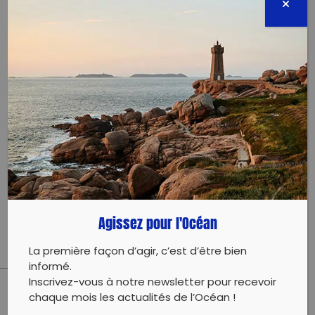
emeline.gonneau@planete-
sciences.org
0494942981
Évènement proposé par :
Planète Sciences Mediterranée
Ramassage réalisé avec le jeune public ayant pour
objectif de les informer et les sensibiliser sur la
pollution en milieu marins.
Agissez pour l'Océan
La première façon d’agir, c’est d’être bien
informé.
Inscrivez-vous à notre newsletter pour recevoir
chaque mois les actualités de l’Océan !
PARTAGER CET ARTICLE: