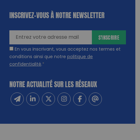
INSCRIVEZ-VOUS À NOTRE NEWSLETTER
dique
amps
ires
S'INSCRIRE
En vous inscrivant, vous acceptez nos termes et
conditions ainsi que notre
politique de
confidentialité
.
*
NOTRE ACTUALITÉ SUR LES RÉSEAUX
Inscrivez-vous à notre newsletter
Suivez-nous sur Linkedin
Suivez-nous sur Twitter
Suivez-nous sur Instagram
Suivez-nous sur Facebook
Contactez-nous