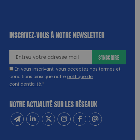
INSCRIVEZ-VOUS À NOTRE NEWSLETTER
dique
amps
ires
S'INSCRIRE
En vous inscrivant, vous acceptez nos termes et
conditions ainsi que notre
politique de
confidentialité
.
*
NOTRE ACTUALITÉ SUR LES RÉSEAUX
Inscrivez-vous à notre newsletter
Suivez-nous sur Linkedin
Suivez-nous sur Twitter
Suivez-nous sur Instagram
Suivez-nous sur Facebook
Contactez-nous