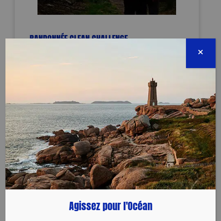
RANDONNÉE CLEAN CHALLENGE
Terminée
Foret Domaniale
95428 Montmorency
28 juin 2026 - 10:00 à 17:00
espoiretcreation@live.fr
0612522335
Évènement proposé par :
espoir et creation
Agissez pour l'Océan