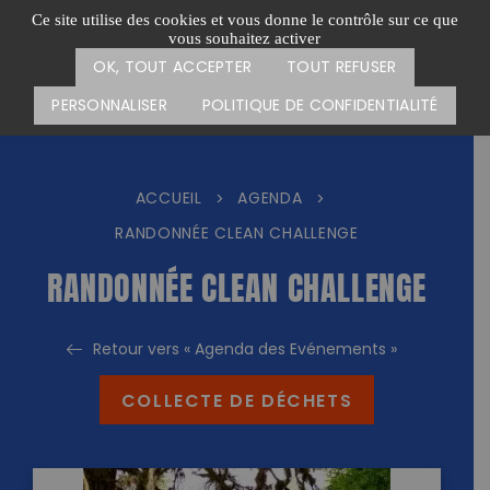
Passer
CARTE DES ACTIONS
FAIRE UN DON
Ce site utilise des cookies et vous donne le contrôle sur ce que
au
vous souhaitez activer
Menu
contenu
OK, TOUT ACCEPTER
TOUT REFUSER
PERSONNALISER
POLITIQUE DE CONFIDENTIALITÉ
ACCUEIL
AGENDA
>
>
RANDONNÉE CLEAN CHALLENGE
RANDONNÉE CLEAN CHALLENGE
Retour vers « Agenda des Evénements »
COLLECTE DE DÉCHETS