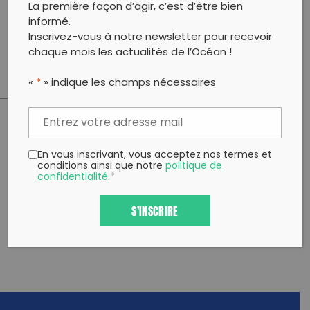
La première façon d’agir, c’est d’être bien
-Collecte de déchet
informé.
-Randonnée
Inscrivez-vous à notre newsletter pour recevoir
-Pique-niques
chaque mois les actualités de l’Océan !
«
*
» indique les champs nécessaires
PARTAGER CET ARTICLE:
En vous inscrivant, vous acceptez nos termes et
Partager sur Facebook
Partager sur
Envoyer à
conditions ainsi que notre
politique de
Twitter
un ami
confidentialité
.
*
Copy to clipboard
S'INSCRIRE