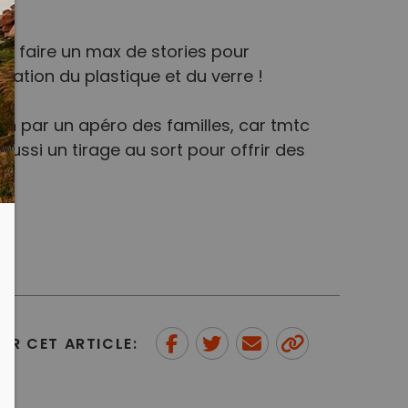
 faire un max de stories pour
mation du plastique et du verre !
on par un apéro des familles, car tmtc
 aussi un tirage au sort pour offrir des
ER CET ARTICLE:
Partager sur Facebook
Partager sur Twitter
Envoyer à un ami
Copy to
clipboard