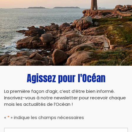
records !
Nous profiterons également de ce moment pour
sensibiliser notre entourage sur la sur consom
A partir de 16h, nous terminerons cette opérati
"après l'effort, le réconfort". Nous effectuerons
cadeaux zéro déchets !
Agissez pour l'Océan
La première façon d’agir, c’est d’être bien informé.
Inscrivez-vous à notre newsletter pour recevoir chaque
mois les actualités de l’Océan !
PARTAG
«
*
» indique les champs nécessaires