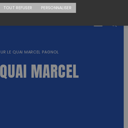
CARTE DES ACTIONS
FAIRE UN DON
TOUT REFUSER
PERSONNALISER
Menu
UR LE QUAI MARCEL PAGNOL
 QUAI MARCEL