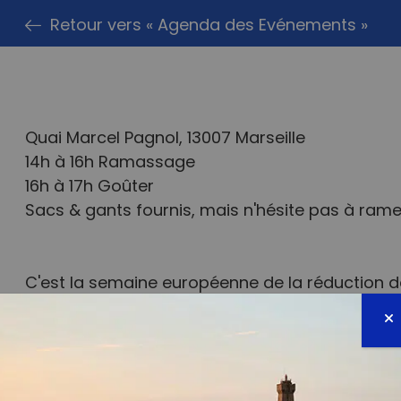
Retour vers « Agenda des Evénements »
Quai Marcel Pagnol, 13007 Marseille
om
14h à 16h Ramassage
16h à 17h Goûter
Sacs & gants fournis, mais n'hésite pas à rame
C'est la semaine européenne de la réduction d
d'illustrer l'importance de réduire l'usage des
organisant un ramassage sur le Quai Marcel Pa
Alors on compte sur toi, tes amis, ta famille et 