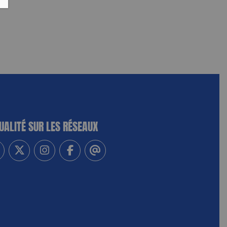
UALITÉ SUR LES RÉSEAUX
-vous à notre newsletter
vez-nous sur Linkedin
Suivez-nous sur Twitter
Suivez-nous sur Instagram
Suivez-nous sur Facebook
Contactez-nous