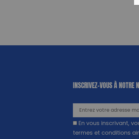
«
*
» indique
INSCRIVEZ-VOUS À NOTRE 
les champs
nécessaires
En vous inscrivant, v
termes et conditions ai