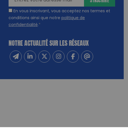
En vous inscrivant, vous acceptez nos termes et
conditions ainsi que notre
politique de
confidentialité
.
*
NOTRE ACTUALITÉ SUR LES RÉSEAUX
Inscrivez-vous à notre newsletter
Suivez-nous sur Linkedin
Suivez-nous sur Twitter
Suivez-nous sur Instagram
Suivez-nous sur Facebook
Contactez-nous