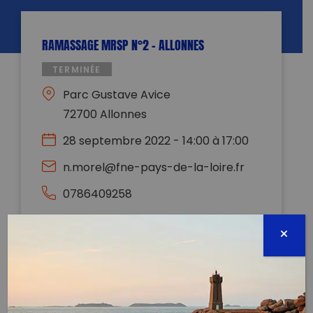
RAMASSAGE MRSP N°2 – ALLONNES
TERMINÉE
Parc Gustave Avice
72700 Allonnes
28 septembre 2022 - 14:00 à 17:00
n.morel@fne-pays-de-la-loire.fr
0786409258
Évènement proposé par :
France Nature Environnement Pays de
la Loire