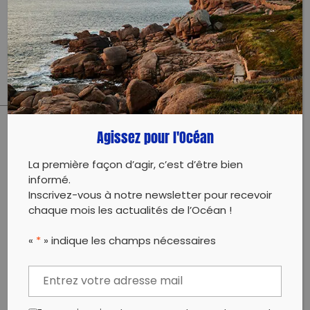
Collecte avec la participation du Centre Social
d’Allonnes dans le cadre de la semaine du
développement durable
Agissez pour l'Océan
PARTAGER CET ARTICLE:
Partager sur Facebook
Partager sur
Envoyer à
La première façon d’agir, c’est d’être bien
Twitter
un ami
informé.
Copy to clipboard
Inscrivez-vous à notre newsletter pour recevoir
chaque mois les actualités de l’Océan !
«
*
» indique les champs nécessaires