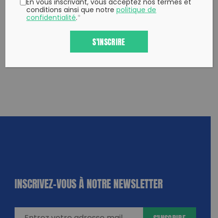
En vous inscrivant, vous acceptez nos termes et
conditions ainsi que notre
politique de
confidentialité
.
*
S'INSCRIRE
INSCRIVEZ-VOUS À NOTRE NEWSLETTER
dique
amps
ires
S'INSCRIRE