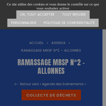
Passer
CARTE DES ACTIONS
FAIRE UN DON
Ce site utilise des cookies et vous donne le contrôle sur ce que
au
vous souhaitez activer
Menu
contenu
OK, TOUT ACCEPTER
TOUT REFUSER
PERSONNALISER
POLITIQUE DE CONFIDENTIALITÉ
ACCUEIL
AGENDA
>
>
RAMASSAGE MRSP N°2 – ALLONNES
RAMASSAGE MRSP N°2 –
ALLONNES
Retour vers « Agenda des Evénements »
COLLECTE DE DÉCHETS