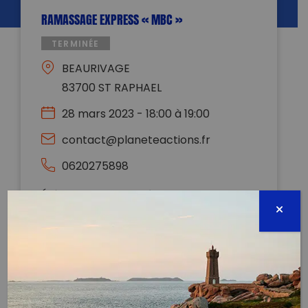
RAMASSAGE EXPRESS « MBC »
TERMINÉE
BEAURIVAGE
83700 ST RAPHAEL
28 mars 2023 - 18:00 à 19:00
contact@planeteactions.fr
0620275898
Évènement proposé par :
PLANÈTE ACTIONS
M POUR MEGOTS
B POUR BOUTEILLES (ET AUSSI BOUCHONS)