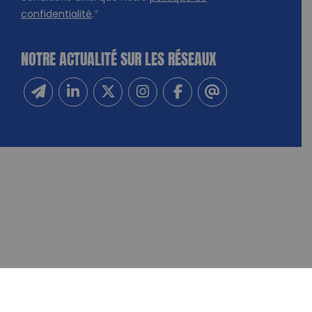
confidentialité
.
*
NOTRE ACTUALITÉ SUR LES RÉSEAUX
Inscrivez-vous à notre newsletter
Suivez-nous sur Linkedin
Suivez-nous sur Twitter
Suivez-nous sur Instagram
Suivez-nous sur Facebook
Contactez-nous