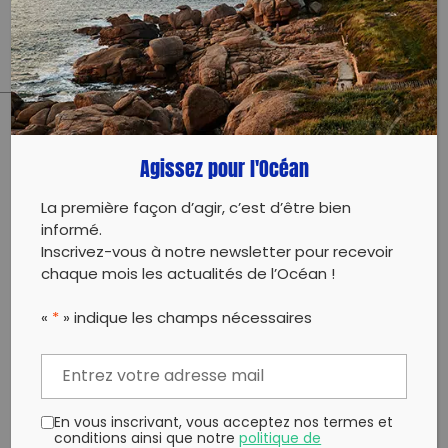
C POUR CANETTES (ET AUSSI CAPSULES)
PARTAGER CET ARTICLE:
Agissez pour l'Océan
Partager sur Facebook
Partager sur
Envoyer à
Twitter
un ami
La première façon d’agir, c’est d’être bien
Copy to clipboard
informé.
Inscrivez-vous à notre newsletter pour recevoir
chaque mois les actualités de l’Océan !
«
*
» indique les champs nécessaires
En vous inscrivant, vous acceptez nos termes et
conditions ainsi que notre
politique de