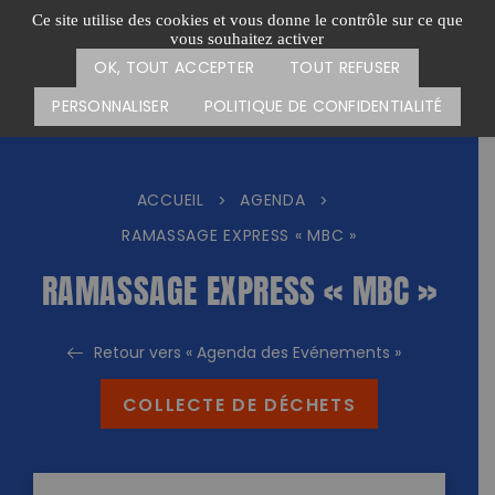
Passer
CARTE DES ACTIONS
FAIRE UN DON
Ce site utilise des cookies et vous donne le contrôle sur ce que
au
vous souhaitez activer
Menu
contenu
OK, TOUT ACCEPTER
TOUT REFUSER
PERSONNALISER
POLITIQUE DE CONFIDENTIALITÉ
ACCUEIL
AGENDA
>
>
RAMASSAGE EXPRESS « MBC »
RAMASSAGE EXPRESS « MBC »
Retour vers « Agenda des Evénements »
COLLECTE DE DÉCHETS