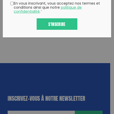
En vous inscrivant, vous acceptez nos termes et
conditions ainsi que notre
politique de
confidentialité
.
*
S'INSCRIRE
INSCRIVEZ-VOUS À NOTRE NEWSLETTER
dique
amps
ires