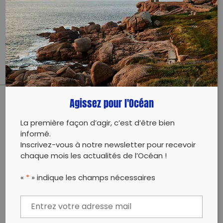
Decos environnement Organise un ramassage des
déchets sur le littoral le 14 mars au Pouliguen. Dans le
respect des gestes barrières, par petits groupes
(6max)
Sacs fournis par la commune. Apportez vos gants
Agissez pour l'Océan
PARTAGER CET ARTICLE:
La première façon d’agir, c’est d’être bien
Partager sur Facebook
Partager sur
Envoyer à
informé.
Twitter
un ami
Inscrivez-vous à notre newsletter pour recevoir
Copy to clipboard
chaque mois les actualités de l’Océan !
«
*
» indique les champs nécessaires