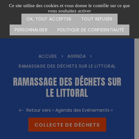
Passer
CARTE DES ACTIONS
FAIRE UN DON
Ce site utilise des cookies et vous donne le contrôle sur ce que
au
vous souhaitez activer
Menu
contenu
OK, TOUT ACCEPTER
TOUT REFUSER
PERSONNALISER
POLITIQUE DE CONFIDENTIALITÉ
ACCUEIL
AGENDA
>
>
RAMASSAGE DES DÉCHETS SUR LE LITTORAL
RAMASSAGE DES DÉCHETS SUR
LE LITTORAL
Retour vers « Agenda des Evénements »
COLLECTE DE DÉCHETS