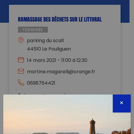
RAMASSAGE DES DÉCHETS SUR LE LITTORAL
TERMINÉE
parking du scall
44510 Le Pouliguen
14 mars 2021 - 11:00 à 12:30
martine.magarelli@orange.fr
0698764421
Évènement proposé par :
DECOS ENVIRONNEMENT