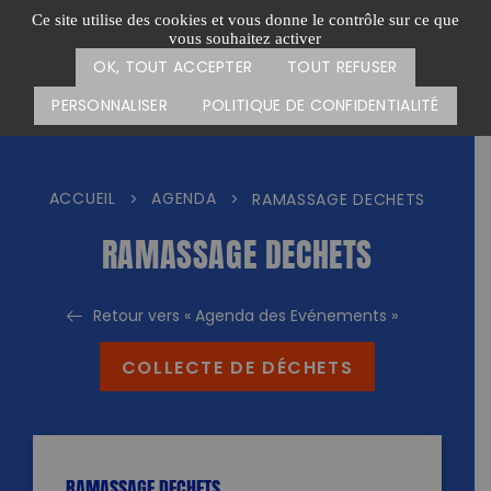
Passer
CARTE DES ACTIONS
FAIRE UN DON
Ce site utilise des cookies et vous donne le contrôle sur ce que
au
vous souhaitez activer
Menu
contenu
OK, TOUT ACCEPTER
TOUT REFUSER
PERSONNALISER
POLITIQUE DE CONFIDENTIALITÉ
ACCUEIL
AGENDA
>
>
RAMASSAGE DECHETS
RAMASSAGE DECHETS
Retour vers « Agenda des Evénements »
COLLECTE DE DÉCHETS
RAMASSAGE DECHETS