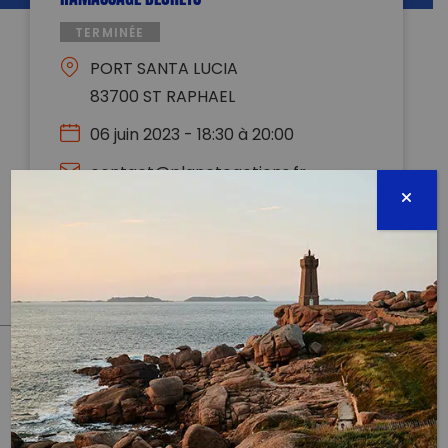
TERMINÉE
PORT SANTA LUCIA
83700 ST RAPHAEL
06 juin 2023 - 18:30 à 20:00
contact@planeteactions.fr
0620275898
Évènement proposé par :
PLANÈTE ACTIONS
PARTAGER CET ARTICLE:
Partager sur Facebook
Partager sur
Envoyer à
Twitter
un ami