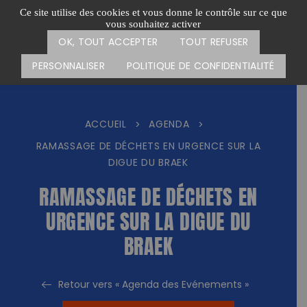
Passer
CARTE DES ACTIONS
FAIRE UN DON
Ce site utilise des cookies et vous donne le contrôle sur ce que
au
vous souhaitez activer
Menu
contenu
OK, TOUT ACCEPTER
TOUT REFUSER
PERSONNALISER
POLITIQUE DE CONFIDENTIALITÉ
ACCUEIL
AGENDA
>
>
RAMASSAGE DE DÉCHETS EN URGENCE SUR LA
DIGUE DU BRAEK
RAMASSAGE DE DÉCHETS EN
URGENCE SUR LA DIGUE DU
BRAEK
Retour vers « Agenda des Evénements »