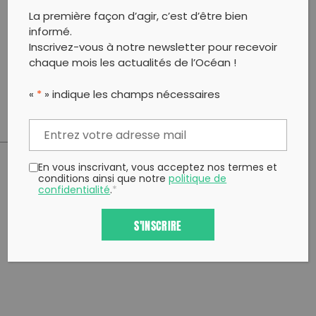
⌚️ > Créneau libre : nous serons sur place pour vous
La première façon d’agir, c’est d’être bien
équiper, de 9h à 12h. Vous arrivez à l’heure que vous
informé.
souhaitez !
Inscrivez-vous à notre newsletter pour recevoir
chaque mois les actualités de l’Océan !
> Nous fournissons le matériel, prévoyez vos gants et
vos bottes.
«
*
» indique les champs nécessaires
En vous inscrivant, vous acceptez nos termes et
PARTAGER CET ARTICLE:
conditions ainsi que notre
politique de
confidentialité
.
*
Partager sur Facebook
Partager sur
Envoyer à
Twitter
un ami
S'INSCRIRE
Copy to clipboard