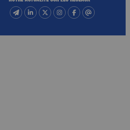
Inscrivez-vous à notre newsletter
Suivez-nous sur Linkedin
Suivez-nous sur Twitter
Suivez-nous sur Instagram
Suivez-nous sur Facebook
Contactez-nous