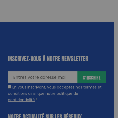
INSCRIVEZ-VOUS À NOTRE NEWSLETTER
dique
amps
ires
S'INSCRIRE
En vous inscrivant, vous acceptez nos termes et
conditions ainsi que notre
politique de
confidentialité
.
*
NOTRE ACTUALITÉ SUR LES RÉSEAUX