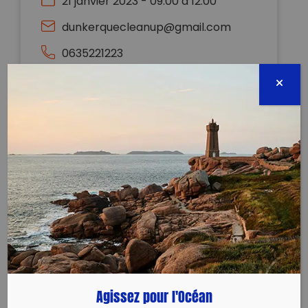
21 janvier 2023 - 09:00 à 12:00
dunkerquecleanup@gmail.com
0635221223
Évènement proposé par :
Dunkerque Clean Up
> Organisé en urgence suite à des photos reçues
d’un ramasseur !
> Nous vous donnons rendez-vous samedi 21 janvier
2023 dès 9h pour un ramassage de déchets sur la
Digue du Braek.
> Rendez-vous sur le parking du Feu de Saint-Pol, au
bout de la Jetée Ouest.
Agissez pour l'Océan