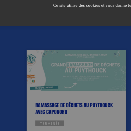
Passer
Ce site utilise des cookies et vous donne l
au
contenu
RAMASSAGE DE DÉCHETS AU PUYTHOUCK
AVEC CAPONORD
TERMINÉE