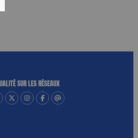
UALITÉ SUR LES RÉSEAUX
-vous à notre newsletter
vez-nous sur Linkedin
Suivez-nous sur Twitter
Suivez-nous sur Instagram
Suivez-nous sur Facebook
Contactez-nous