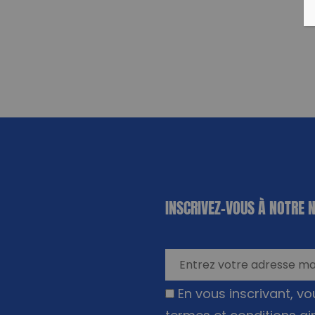
«
*
» indique
INSCRIVEZ-VOUS À NOTRE 
les champs
nécessaires
En vous inscrivant, v