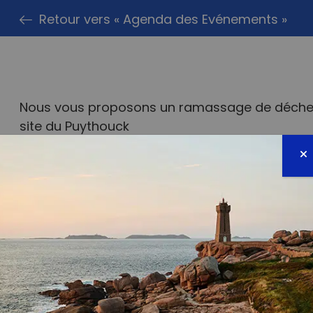
Retour vers « Agenda des Evénements »
Nous vous proposons un ramassage de déchets l
site du Puythouck
Le rendez-vous se fera sur le parking de Auch
d’Intersport
Prenez votre paire de gants, nous assurons le 
A bientot