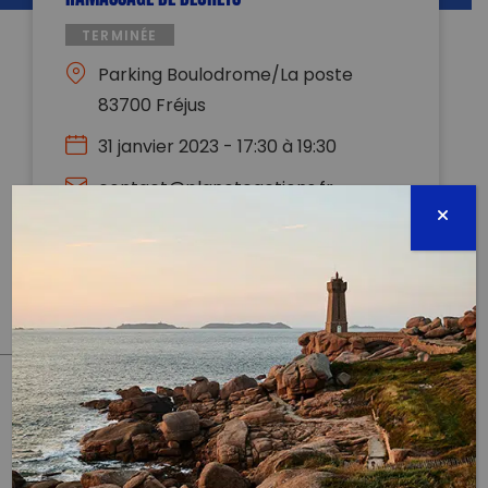
TERMINÉE
Parking Boulodrome/La poste
83700 Fréjus
31 janvier 2023 - 17:30 à 19:30
contact@planeteactions.fr
0620275898
Évènement proposé par :
PLANÈTE ACTIONS
PARTAGER CET ARTICLE:
Partager sur Facebook
Partager sur
Envoyer à
Twitter
un ami