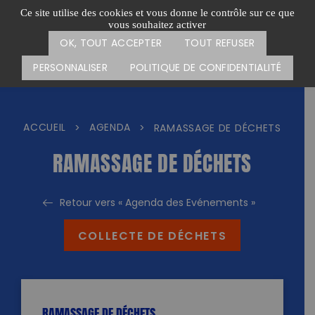
Passer
CARTE DES ACTIONS
FAIRE UN DON
Ce site utilise des cookies et vous donne le contrôle sur ce que
au
vous souhaitez activer
Menu
contenu
OK, TOUT ACCEPTER
TOUT REFUSER
PERSONNALISER
POLITIQUE DE CONFIDENTIALITÉ
ACCUEIL
AGENDA
>
>
RAMASSAGE DE DÉCHETS
RAMASSAGE DE DÉCHETS
Retour vers « Agenda des Evénements »
COLLECTE DE DÉCHETS
RAMASSAGE DE DÉCHETS