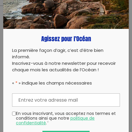
PARTAGER CET ARTICLE:
Partager sur Facebook
Partager sur
Envoyer à
Agissez pour l'Océan
Twitter
un ami
Copy to clipboard
La première façon d’agir, c’est d’être bien
informé.
Inscrivez-vous à notre newsletter pour recevoir
chaque mois les actualités de l’Océan !
«
*
» indique les champs nécessaires
En vous inscrivant, vous acceptez nos termes et
conditions ainsi que notre
politique de
confidentialité
.
*