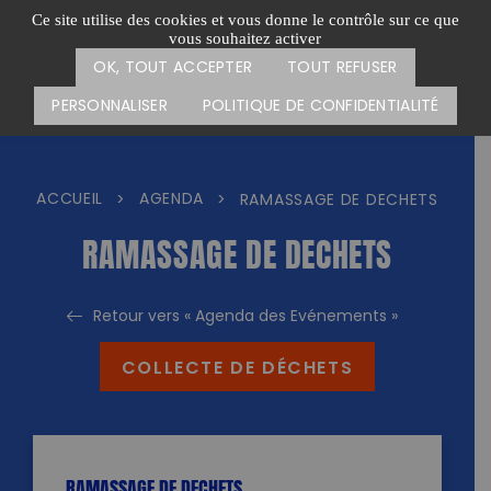
Passer
CARTE DES ACTIONS
FAIRE UN DON
Ce site utilise des cookies et vous donne le contrôle sur ce que
au
vous souhaitez activer
Menu
contenu
OK, TOUT ACCEPTER
TOUT REFUSER
PERSONNALISER
POLITIQUE DE CONFIDENTIALITÉ
ACCUEIL
AGENDA
>
>
RAMASSAGE DE DECHETS
RAMASSAGE DE DECHETS
Retour vers « Agenda des Evénements »
COLLECTE DE DÉCHETS
RAMASSAGE DE DECHETS