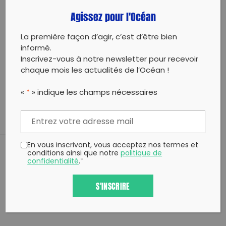
Revalorisation des mégots
Agissez pour l'Océan
La première façon d’agir, c’est d’être bien
informé.
Inscrivez-vous à notre newsletter pour recevoir
Nous avons ramassé à Malmousque plus de 5 Kg de
chaque mois les actualités de l’Océan !
mégot, l'objectif était de faire plus de 10kg mais c'est
intéressant car ça veut dire que comparé à l'année
«
*
» indique les champs nécessaires
d'avant, il y avait moins de mégots.
En vous inscrivant, vous acceptez nos termes et
conditions ainsi que notre
politique de
confidentialité
.
*
PARTAGER CET ARTICLE:
Partager sur Facebook
Partager sur
Envoyer à
S'INSCRIRE
Twitter
un ami
Copy to clipboard