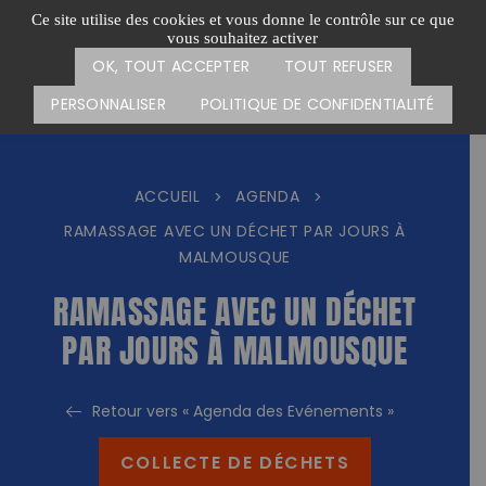
Passer
CARTE DES ACTIONS
FAIRE UN DON
Ce site utilise des cookies et vous donne le contrôle sur ce que
au
vous souhaitez activer
Menu
contenu
OK, TOUT ACCEPTER
TOUT REFUSER
PERSONNALISER
POLITIQUE DE CONFIDENTIALITÉ
ACCUEIL
AGENDA
>
>
RAMASSAGE AVEC UN DÉCHET PAR JOURS À
MALMOUSQUE
RAMASSAGE AVEC UN DÉCHET
PAR JOURS À MALMOUSQUE
Retour vers « Agenda des Evénements »
COLLECTE DE DÉCHETS