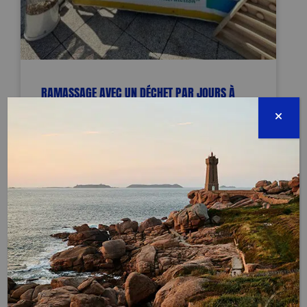
RAMASSAGE AVEC UN DÉCHET PAR JOURS À
MALMOUSQUE
TERMINÉE
Anse de Malmousque
13007 Marseille
16 mars 2025 - 14:00 à 17:00
alexandrebenhamou@recyclop.fr
06 15 48 29 10
Évènement proposé par :
Recyclop Sensi-Collecte-