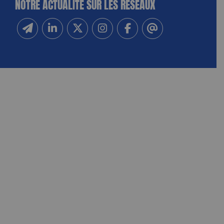
NOTRE ACTUALITÉ SUR LES RÉSEAUX
Inscrivez-vous à notre newsletter
Suivez-nous sur Linkedin
Suivez-nous sur Twitter
Suivez-nous sur Instagram
Suivez-nous sur Facebook
Contactez-nous