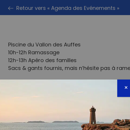
Retour vers « Agenda des Evénements »
Piscine du Vallon des Auffes
10h-12h Ramassage
12h-13h Apéro des familles
om
Sacs & gants fournis, mais n’hésite pas à ramen
A l’occasion de l’opération Calanques Propres 
1 Déchet Par Jour se joint au Amis du Vallon de
De 10h à 12h ramasseurs terrestres et maritime
max de déchets sur ce site historique !