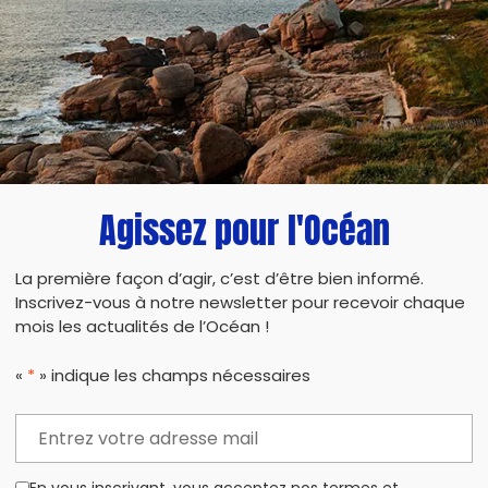
Nous finirons cette opération par un apéro des
faire les Amis du Vallon des Auffes !‍
Serez vous nombreux-es à participer à cette c
Agissez pour l'Océan
La première façon d’agir, c’est d’être bien informé.
PARTAG
Inscrivez-vous à notre newsletter pour recevoir chaque
mois les actualités de l’Océan !
«
*
» indique les champs nécessaires