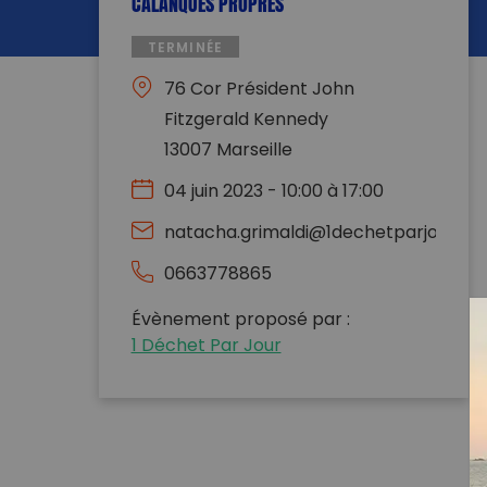
CALANQUES PROPRES
TERMINÉE
76 Cor Président John
Fitzgerald Kennedy
13007 Marseille
04 juin 2023 - 10:00 à 17:00
natacha.grimaldi@1dechetparjour.c
0663778865
Évènement proposé par :
1 Déchet Par Jour