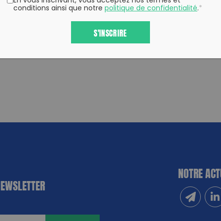
En vous inscrivant, vous acceptez nos termes et
conditions ainsi que notre
politique de confidentialité
.
*
S'INSCRIRE
NOTRE ACT
NEWSLETTER
Inscrivez
Sui