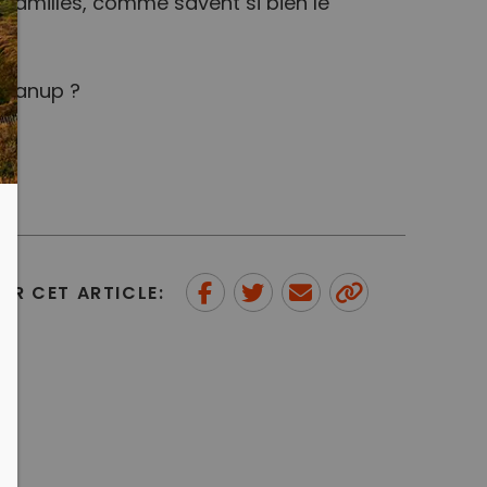
 familles, comme savent si bien le
leanup ?
ER CET ARTICLE:
Partager sur Facebook
Partager sur Twitter
Envoyer à un ami
Copy to
clipboard