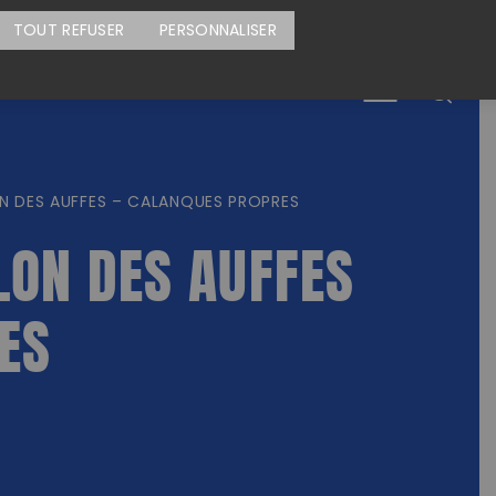
CARTE DES ACTIONS
FAIRE UN DON
TOUT REFUSER
PERSONNALISER
Menu
N DES AUFFES – CALANQUES PROPRES
ON DES AUFFES
ES