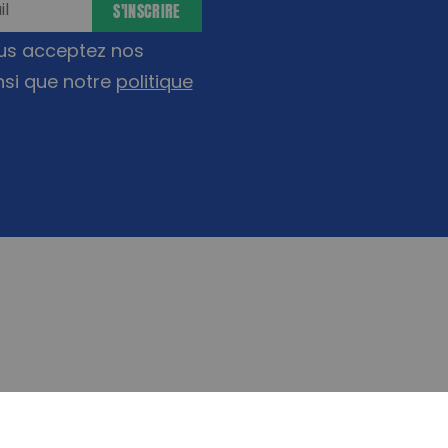
S'INSCRIRE
ous acceptez nos
nsi que notre
politique