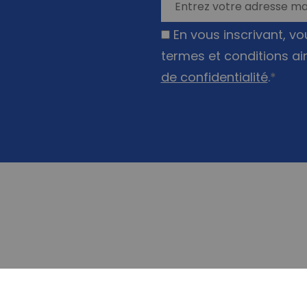
En vous inscrivant, v
termes et conditions ai
de confidentialité
.
*