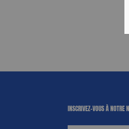
«
*
» indique
INSCRIVEZ-VOUS À NOTRE 
les champs
nécessaires