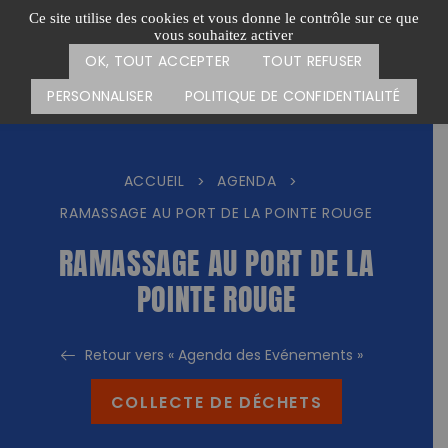
Passer
CARTE DES ACTIONS
FAIRE UN DON
Ce site utilise des cookies et vous donne le contrôle sur ce que
au
vous souhaitez activer
Menu
contenu
OK, TOUT ACCEPTER
TOUT REFUSER
PERSONNALISER
POLITIQUE DE CONFIDENTIALITÉ
ACCUEIL
AGENDA
>
>
RAMASSAGE AU PORT DE LA POINTE ROUGE
RAMASSAGE AU PORT DE LA
POINTE ROUGE
Retour vers « Agenda des Evénements »
COLLECTE DE DÉCHETS