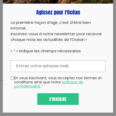
pour une cleanUp de dingue ! Associations maritime
Agissez pour l'Océan
unissent leurs forces pour enlever un max de
déchets !
Digues, plages, mer tout sera nickel après notre
La première façon d’agir, c’est d’être bien
passage !‍
informé.
Inscrivez-vous à notre newsletter pour recevoir
Et comme on aime passer du bon temps, à partir de
chaque mois les actualités de l’Océan !
19h nous prendrons tous ensemble un petit apéro
des familles !
«
*
» indique les champs nécessaires
On est très chaud, et toi ?
En vous inscrivant, vous acceptez nos termes et
conditions ainsi que notre
politique de
confidentialité
.
*
PARTAGER CET ARTICLE:
S'INSCRIRE
Partager sur Facebook
Partager sur
Envoyer à
Twitter
un ami
Copy to clipboard