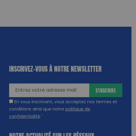
INSCRIVEZ-VOUS À NOTRE NEWSLETTER
dique
amps
ires
S'INSCRIRE
En vous inscrivant, vous acceptez nos termes et
conditions ainsi que notre
politique de
confidentialité
.
*
NOTRE ACTUALITÉ SUR LES RÉSEAUX