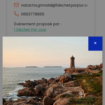
natacha.grimaldi@1dechetparjour.com
0663778865
Évènement proposé par :
1 Déchet Par Jour
Port de la Pointe Rouge
17h-19h
19h-20h
Mer’Veille, Boud’Mer & la Team AVA
Sacs & gants fournis, mais n’hésite pas à ramener
tes gants si tu en as
On ne se lasse pas des ramassages au port de la
Pointe Rouge !
Nous te proposons de nous y retrouver à partir de 17h