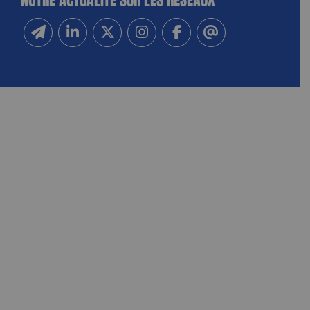
Inscrivez-vous à notre newsletter
Suivez-nous sur Linkedin
Suivez-nous sur Twitter
Suivez-nous sur Instagram
Suivez-nous sur Facebook
Contactez-nous