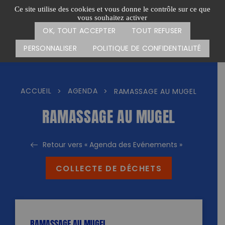
Passer
CARTE DES ACTIONS
FAIRE UN DON
Ce site utilise des cookies et vous donne le contrôle sur ce que
au
vous souhaitez activer
Menu
contenu
OK, TOUT ACCEPTER
TOUT REFUSER
PERSONNALISER
POLITIQUE DE CONFIDENTIALITÉ
ACCUEIL
AGENDA
>
>
RAMASSAGE AU MUGEL
RAMASSAGE AU MUGEL
Retour vers « Agenda des Evénements »
COLLECTE DE DÉCHETS
RAMASSAGE AU MUGEL