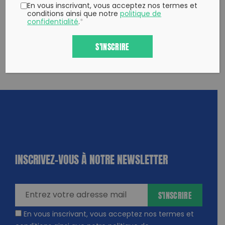
En vous inscrivant, vous acceptez nos termes et
conditions ainsi que notre
politique de
confidentialité
.
*
S'INSCRIRE
INSCRIVEZ-VOUS À NOTRE NEWSLETTER
dique
amps
ires
S'INSCRIRE
En vous inscrivant, vous acceptez nos termes et