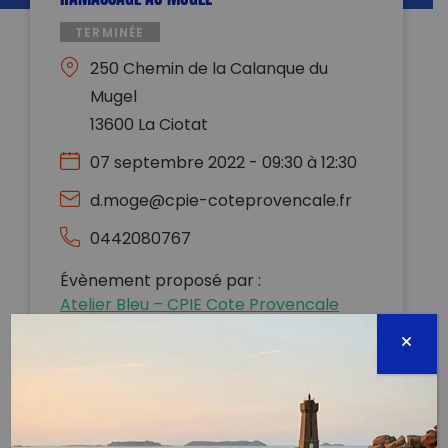
TERMINÉE
250 Chemin de la Calanque du
Mugel
13600 La Ciotat
07 septembre 2022 - 09:30 à 12:30
d.moge@cpie-coteprovencale.fr
0442080767
Évènement proposé par :
Atelier Bleu – CPIE Cote Provencale
On vous attends ce mercredi 7 septembre pour un
ramassage de déchets au Mugel