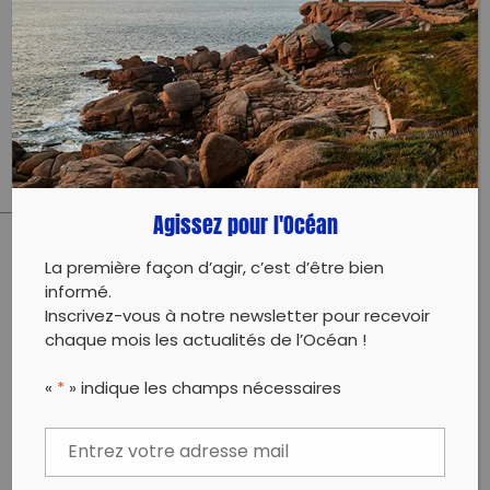
Rendez-vous à 9h30 devant l’Atelier Bleu pour
ramasser les déchets !
Matériel de ramassage fourni (gants et sacs).
On vous attend nombreux pour ramasser et trier les
déchets !
Agissez pour l'Océan
La première façon d’agir, c’est d’être bien
PARTAGER CET ARTICLE:
informé.
Partager sur Facebook
Partager sur
Envoyer à
Inscrivez-vous à notre newsletter pour recevoir
Twitter
un ami
chaque mois les actualités de l’Océan !
Copy to clipboard
«
*
» indique les champs nécessaires