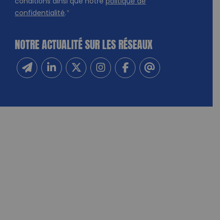
conditions ainsi que notre
politique de
confidentialité
.
*
NOTRE ACTUALITÉ SUR LES RÉSEAUX
Inscrivez-vous à notre newsletter
Suivez-nous sur Linkedin
Suivez-nous sur Twitter
Suivez-nous sur Instagram
Suivez-nous sur Facebook
Contactez-nous