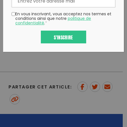
les Flamants verts, Parc National des Calanques, Zéro
Waste Marseille, Super Cafoutch, Recyclop & Vélos
en Ville
En vous inscrivant, vous acceptez nos termes et
conditions ainsi que notre
politique de
confidentialité
.
*
Pour terminer cette cleanUp, nous offrirons des
cadeaux zéros déchet ainsi qu’un goûter de l’espace
S'INSCRIRE
!
Alors t’es chaud ou t’es chaud ?
PARTAGER CET ARTICLE:
Partager sur Facebook
Partager sur
Envoyer à
Twitter
un ami
Copy to clipboard