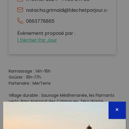
natacha.grimaldi@1dechetparjour.com
0663778865
Évènement proposé par :
1 Déchet Par Jour
Ramassage : 14h-16h
Goûter : 16h-17h
Partenaire : MerTerre
Village durable : Sauvage Méditerranée, les Flamants
verts, Parc National des Calanques, Zéro Waste
Marseille, Super Cafoutch, Recyclop & Vélos en Ville
Sacs & gants fournis, mais n’hésite pas à ramener
tes gants si tu en as.