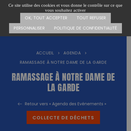
Passer
CARTE DES ACTIONS
FAIRE UN DON
Ce site utilise des cookies et vous donne le contrôle sur ce que
au
vous souhaitez activer
Menu
contenu
OK, TOUT ACCEPTER
TOUT REFUSER
PERSONNALISER
POLITIQUE DE CONFIDENTIALITÉ
ACCUEIL
AGENDA
>
>
RAMASSAGE À NOTRE DAME DE LA GARDE
RAMASSAGE À NOTRE DAME DE
LA GARDE
Retour vers « Agenda des Evénements »
COLLECTE DE DÉCHETS