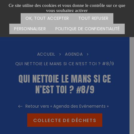
Passer
CARTE DES ACTIONS
FAIRE UN DON
Ce site utilise des cookies et vous donne le contrôle sur ce que
au
vous souhaitez activer
Menu
contenu
OK, TOUT ACCEPTER
TOUT REFUSER
PERSONNALISER
POLITIQUE DE CONFIDENTIALITÉ
ACCUEIL
AGENDA
>
>
QUI NETTOIE LE MANS SI CE N’EST TOI ? #8/9
QUI NETTOIE LE MANS SI CE
N’EST TOI ? #8/9
Retour vers « Agenda des Evénements »
COLLECTE DE DÉCHETS