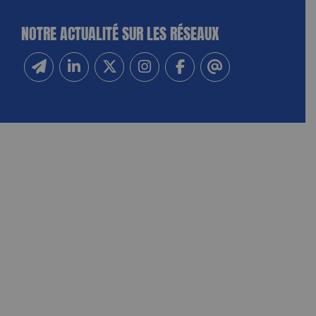
NOTRE ACTUALITÉ SUR LES RÉSEAUX
Inscrivez-vous à notre newsletter
Suivez-nous sur Linkedin
Suivez-nous sur Twitter
Suivez-nous sur Instagram
Suivez-nous sur Facebook
Contactez-nous