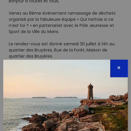
Bonjour à toutes et tous,
Venez au 8ème évènement ramassage de déchets
organisé par la fabuleuse équipe « Qui nettoie si ce
n’est toi ? » en partenariat avec le Pôle Jeunesse et
Sport de la Ville du Mans.
Le rendez-vous est donné samedi 30 juillet à 14h au
quartier des Bruyères, Rue de la Forêt, Maison de
quartier des Bruyères.
Montrons à tout Le Mans que les habitants des
Etands Chauds sont capables de se mobiliser en bien
plus grand nombre ! Objectif 200 personnes !?
Nous vous accueillerons dans une ambiance de fête
et vous fournirons l’ensemble du matériel nécessaire
:
– gants
– gilets QNSCNT
– sacs de tri
– pinces à déchets
– seaux pour les mégots et les masques, qui seront