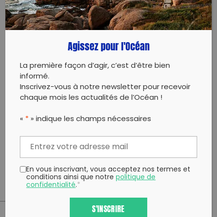
recyclés.
L’évènement se conclura par un goûter qui est
également offert.
Agissez pour l'Océan
Vous deviendrez les acteurs d’un projet
La première façon d’agir, c’est d’être bien
objectivement grandiose ! Cet événement est le
informé.
11ème d’un ensemble comprenant 9 événements
Inscrivez-vous à notre newsletter pour recevoir
ramassages de déchets aux 8 coins de la ville du
chaque mois les actualités de l’Océan !
Mans et 3 événements solidaires, le tout précédé
d’interventions de sensibilisation en milieu scolaire
«
*
» indique les champs nécessaires
de septembre 2021 à août 2022 !
À votre disposition si question il y a, et à très très
bientôt parce que « Qui nettoie si ce n’est toi ? »
c’est toi, c’est moi, c’est nous !
En vous inscrivant, vous acceptez nos termes et
conditions ainsi que notre
politique de
confidentialité
.
*
S'INSCRIRE